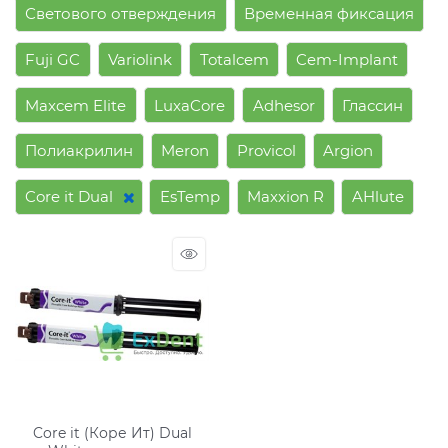
Светового отверждения
Временная фиксация
Fuji GC
Variolink
Totalcem
Cem-Implant
Maxcem Elite
LuxaCore
Adhesor
Глассин
Полиакрилин
Meron
Provicol
Argion
Core it Dual
EsTemp
Maxxion R
AHlute
Core it (Коре Ит) Dual