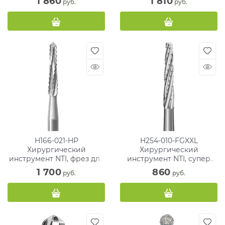
1 860
1 810
 руб.
 руб.
прямого
H166-021-HP
H254-010-FGXXL
Хирургический
Хирургический
инструмент NTI, фрез для
инструмент NTI, супер
кости, хвостовик
длинный, фрез для кости
1 700
860
 руб.
 руб.