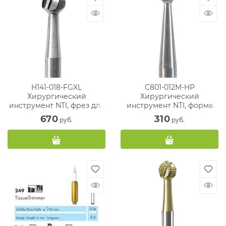
H141-018-FGXL
C801-012M-HP
Хирургический
Хирургический
инструмент NTI, фрез для
инструмент NTI, форма
кости,ТВС
шаровидная, среднее
670
310
 руб.
 руб.
зерно, без кольца/синее