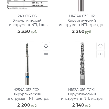
249-016-FG
H141AX-035-HP
Хирургический
Хирургический
инструмент NTI, 1 шт
инструмент NTI, фрез для
триммер мягких тканей
кости, ТВС, хвостовик для
5 330
2 260
 руб.
 руб.
прямого
H254A-012-FGXL
H162A-016-FGXL
Хирургический
Хирургический
инструмент NTI, экстра
инструмент NTI, экстра
длинный, фрез для кости
длинный, фрез для кости
2 200
2 140
 руб.
 руб.