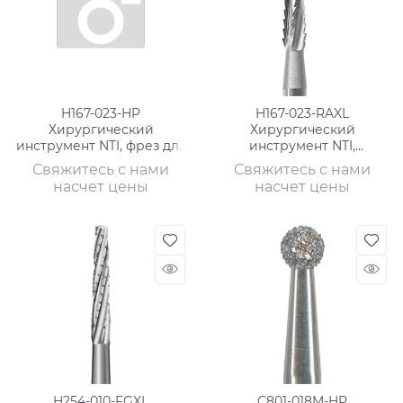
H167-023-HP
H167-023-RAXL
Хирургический
Хирургический
инструмент NTI, фрез для
инструмент NTI,
кости, хвостовик
хвостовик экстра
Свяжитесь с нами
Свяжитесь с нами
длинный, фрез для кости
насчет цены
насчет цены
H254-010-FGXL
C801-018M-HP