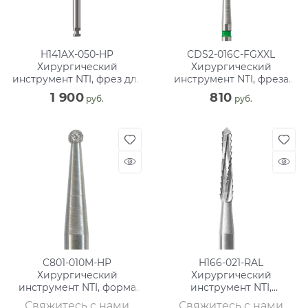
H141AX-050-HP
CDS2-016C-FGXXL
Хирургический
Хирургический
инструмент NTI, фрез для
инструмент NTI, фреза
кости, ТВС, хвостовик для
для кости, грубое зерно
1 900
810
 руб.
 руб.
прямого
C801-010M-HP
H166-021-RAL
Хирургический
Хирургический
инструмент NTI, форма
инструмент NTI,
шаровидная, среднее
хвостовик длинный, фрез
Свяжитесь с нами
Свяжитесь с нами