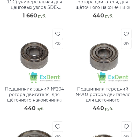
(D.C) универсальная для
ротора двигателя, для
цанговых узлов SDE-
щёточного наконечника
H37L,SH37, SH40C,SH37SP,
1 660
440
 руб.
 руб.
BHS1
Подшипник задний №204
Подшипник передний
ротора двигателя, для
№203 ротора двигателя
щёточного наконечника
для щёточного
наконечника
440
440
 руб.
 руб.