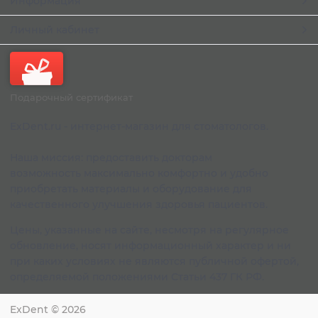
Информация
Личный кабинет
Подарочный сертификат
ExDent.ru - интернет-магазин для стоматологов.
Наша миссия: предоставить докторам
возможность максимально комфортно и удобно
приобретать материалы и оборудование для
качественного улучшения здоровья пациентов.
Цены, указанные на сайте, несмотря на регулярное
обновление, носят информационный характер и ни
при каких условиях не являются публичной офертой,
определяемой положениями Статьи 437 ГК РФ.
ExDent
© 2026