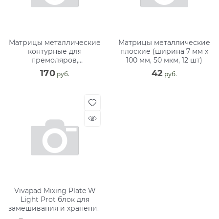
Матрицы металлические
Матрицы металлические
контурные для
плоские (ширина 7 мм х
премоляров,
100 мм, 50 мкм, 12 шт)
центральный выступ, (35
170
42
 руб.
 руб.
мкм х 12 шт)
Vivapad Mixing Plate W
Light Prot блок для
замешивания и хранения
композита