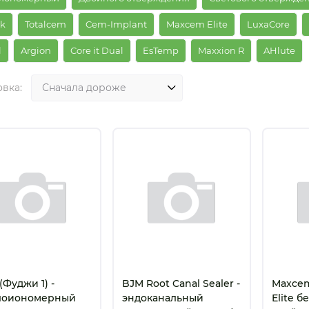
nk
Totalcem
Cem-Implant
Maxcem Elite
LuxaCore
l
Argion
Core it Dual
EsTemp
Maxxion R
AHlute
вка:
I (Фуджи 1) -
BJM Root Canal Sealer -
Maxcem
лоиономерный
эндоканальный
Elite б