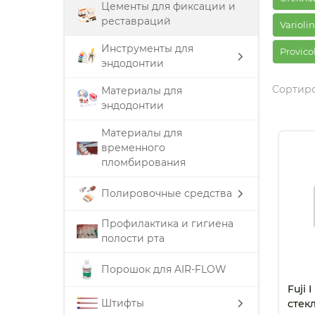
Цементы для фиксации и
реставраций
Varioli
Инструменты для
Provico
эндодонтии
Сортиро
Материалы для
эндодонтии
Материалы для
временного
пломбирования
Полировочные средства
Профилактика и гигиена
полости рта
Порошок для AIR-FLOW
Fuji 
Штифты
стек