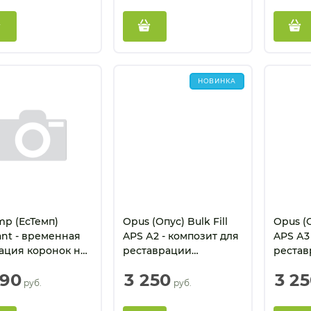
НОВИНКА
mp (ЕсТемп)
Opus (Опус) Bulk Fill
Opus (О
ant - временная
APS А2 - композит для
APS А3
ация коронок на
реставрации
рестав
нт (1 х 8 г)
жевательных зубов (4
жевател
390
3 250
3 2
г)
г)
 руб.
 руб.