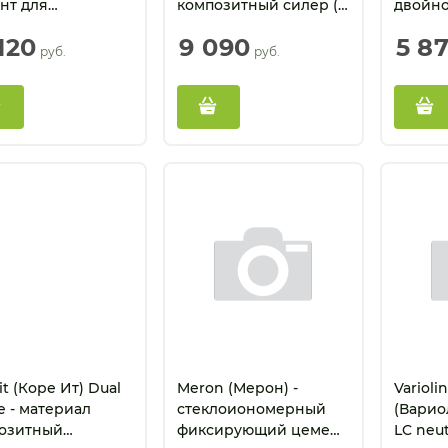
нт для
композитный силер (5
двойно
оянной фиксации
мл)
отверж
120
9 090
5 8
+ 25 г)
фиксаци
 руб.
 руб.
it (Коре Ит) Dual
Meron (Мерон) -
Varioli
териал
стеклоиономерный
(Варио
озитный
фиксирующий цемент
LC neut