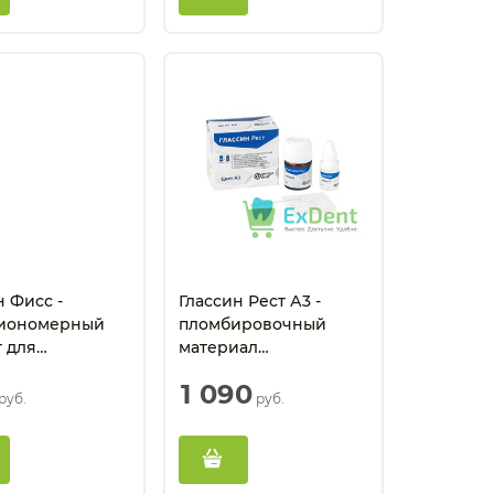
н Фисс -
Глассин Рест А3 -
оиономерный
пломбировочный
 для
материал
изации фиссур
химического
1 090
8 мл)
отверждения (10 г + 8
 руб.
 руб.
мл)