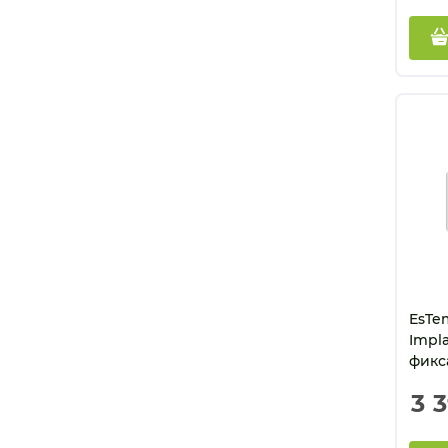
EsTe
Impl
фикс
импла
3 