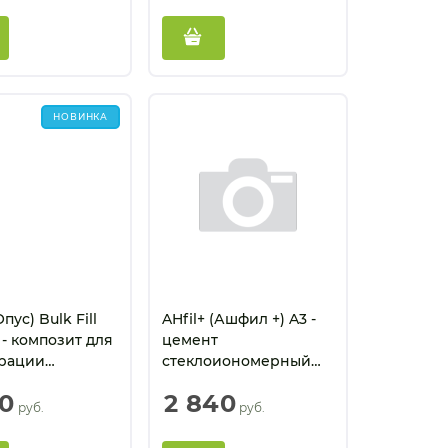
НОВИНКА
пус) Bulk Fill
AHfil+ (Ашфил +) A3 -
 - композит для
цемент
рации
стеклоиономерный
ьных зубов (4
(Аналог Фуджи 9) (15 г
50
2 840
+ 7 мл)
 руб.
 руб.