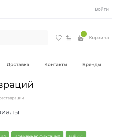
Войти
Корзина
Доставка
Контакты
Бренды
авраций
реставраций
риалы
ния
Временная фиксация
Fuji GC