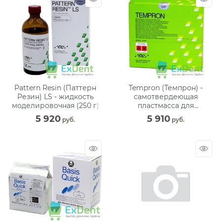
Pattern Resin (Паттерн
Tempron (Темпрон) -
Резин) LS - жидкость
самотвердеющая
моделировочная (250 г)
пластмасса для
времен.коронок и мостов
5 920
5 910
 руб.
 руб.
(100 г + 100 г)