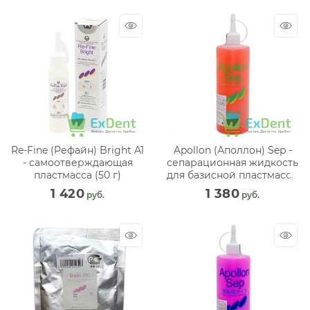
Re-Fine (Рефайн) Bright A1
Apollon (Аполлон) Sep -
- самоотверждающая
сепарационная жидкость
пластмасса (50 г)
для базисной пластмассы
(500 мл)
1 420
1 380
 руб.
 руб.