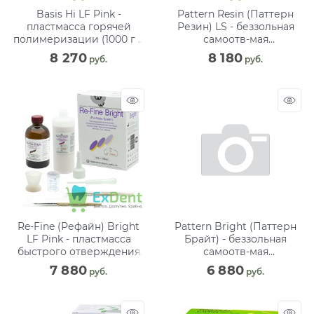
Basis Hi LF Pink -
Pattern Resin (Паттерн
пластмасса горячей
Резин) LS - беззольная
полимеризации (1000 г +
самоотв-мая
500 мл)
моделировочная
8 270
8 180
 руб.
 руб.
пластмасса (100 г + 100 г)
Re-Fine (Рефайн) Bright
Pattern Bright (Паттерн
LF Pink - пластмасса
Брайт) - беззольная
быстрого отверждения
самоотв-мая
хол. полимеризации (250
моделировочная
7 880
6 880
 руб.
 руб.
г+260 мл)
пластмасса (100 г + 100
мл)