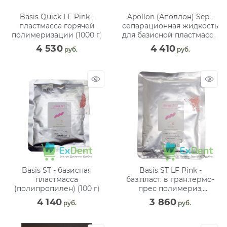
Basis Quick LF Pink -
Apollon (Аполлон) Sep -
пластмасса горячей
сепарационная жидкость
полимеризации (1000 г)
для базисной пластмассы
(2000 мл)
4 530
4 410
 руб.
 руб.
Basis ST - базисная
Basis ST LF Pink -
пластмасса
баз.пласт. в гран.термо-
(полипропилен) (100 г)
прес полимериз,
розовый с прожилками
4 140
3 860
 руб.
 руб.
(100 г)