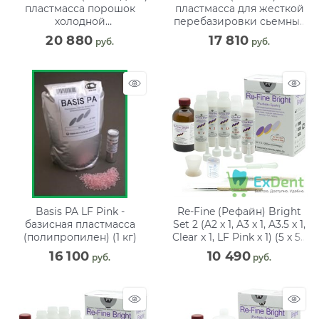
пластмасса порошок
пластмасса для жесткой
холодной
перебазировки сьемных
полимеризации, 42-
протезов (80 г + 50 мл + 12
20 880
17 810
 руб.
 руб.
розовой (1 кг)
г)
Basis PA LF Pink -
Re-Fine (Рефайн) Bright
базисная пластмасса
Set 2 (A2 x 1, A3 x 1, A3.5 x 1,
(полипропилен) (1 кг)
Clear x 1, LF Pink x 1) (5 x 50
г + 260 мл)
16 100
10 490
 руб.
 руб.