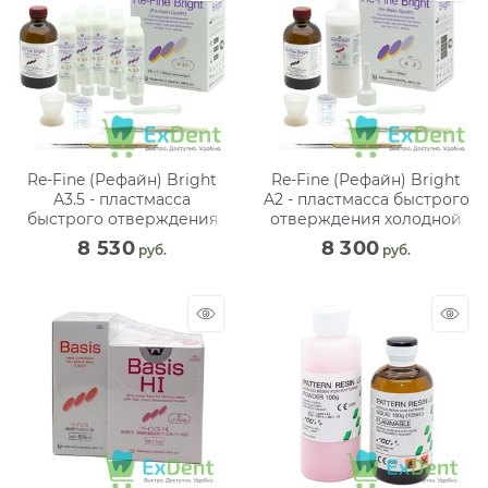
Re-Fine (Рефайн) Bright
Re-Fine (Рефайн) Bright
A3.5 - пластмасса
A2 - пластмасса быстрого
быстрого отверждения
отверждения холодной
холодной
полимеризации (250 г +
8 530
8 300
 руб.
 руб.
полимеризации
260 мл)
(5x50г+260 мл)