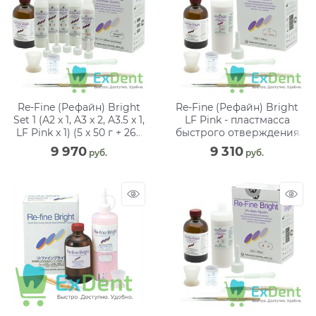
Re-Fine (Рефайн) Bright
Re-Fine (Рефайн) Bright
Set 1 (A2 x 1, A3 x 2, A3.5 x 1,
LF Pink - пластмасса
LF Pink x 1) (5 x 50 г + 260
быстрого отверждения
мл)
хол. полимеризации
9 970
9 310
 руб.
 руб.
(5x50 г+260 мл)