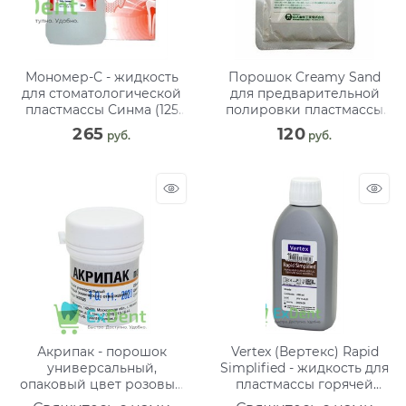
Мономер-С - жидкость
Порошок Creamy Sand
для стоматологической
для предварительной
пластмассы Синма (125
полировки пластмассы
мл)
(100 г)
265
120
 руб.
 руб.
Акрипак - порошок
Vertex (Вертекс) Rapid
универсальный,
Simplified - жидкость для
опаковый цвет розовый
пластмассы горячей
(6 г)
полимеризации (250 мл)