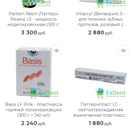
Pattern Resin (Паттерн
Villacryl (Вилакрил) S -
Резин) LS - жидкость
для починок зубных
моделировочная (100 г)
протезов, розовый с
прожилками (100 г + 50
3 300
2 880
 руб.
 руб.
мл)
Basis LF Pink - пластмасса
Паттернпласт LC -
горячей полимеризации
светоотвеождаемая
(300 г + 140 мл)
выжигаемая пластмасса
(5 г)
2 240
1 880
 руб.
 руб.