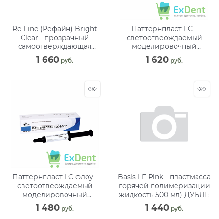
Re-Fine (Рефайн) Bright
Паттернпласт LC -
Clear - прозрачный
светоотвеождаемый
самоотверждающая
моделировочный
пластмасса (50 г)
полимерный материал (5
1 660
1 620
 руб.
 руб.
г)
Паттернпласт LC флоу -
Basis LF Pink - пластмасса
светоотвеождаемый
горячей полимеризации
моделировочный
жидкость 500 мл) ДУБЛЬ
полимерный материал (5
1 480
1 440
 руб.
 руб.
г)