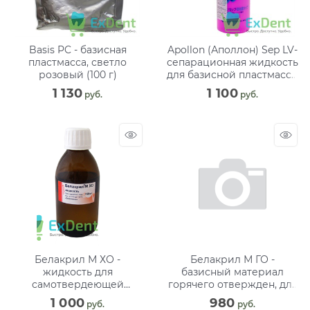
Basis PC - базисная
Apollon (Аполлон) Sep LV-
пластмасса, светло
сепарационная жидкость
розовый (100 г)
для базисной пластмассы
(500 мл)
1 130
1 100
 руб.
 руб.
Белакрил М ХО -
Белакрил М ГО -
жидкость для
базисный материал
самотвердеющей
горячего отвержден, для
пластмассы (150 мл)
изготов базисов
1 000
980
 руб.
 руб.
съёмных,полных протезов