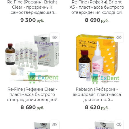
Re-Fine (Рефайн) Bright
Re-Fine (Рефайн) Bright
Clear - прозрачный
A3 - пластмасса быстрого
самоотверждающая
отверждения холодной
пластмасса (250 г + 260
полимеризации (250 г +
9 300
8 690
 руб.
 руб.
мл)
260 мл)
Re-Fine (Рефайн) Clear -
Rebaron (Ребарон) -
пластмасса быстрого
акриловая пластмасса
отверждения холодной
для жесткой
полимеризации
перебазировки протезов
8 690
8 620
 руб.
 руб.
(5x50г+260 мл)
(100 г + 100 г)