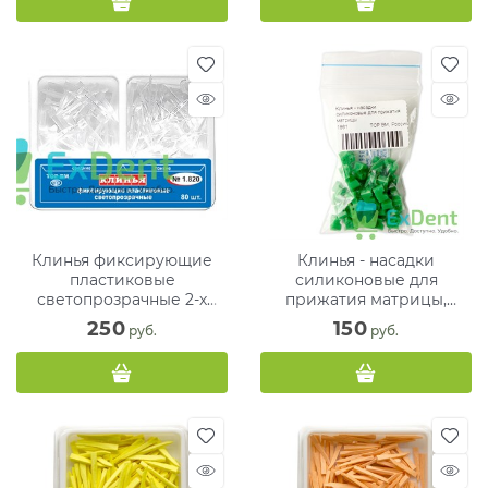
Клинья фиксирующие
Клинья - насадки
пластиковые
силиконовые для
светопрозрачные 2-х
прижатия матрицы,
типов(тонкие 50 +
зеленые (40 шт)
250
150
 руб.
 руб.
средние 30)