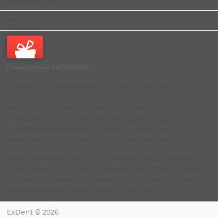
Информация
Личный кабинет
Подарочный сертификат
ExDent.ru - интернет-магазин для стоматологов.
Наша миссия: предоставить докторам
возможность максимально комфортно и удобно
приобретать материалы и оборудование для
качественного улучшения здоровья пациентов.
Цены, указанные на сайте, несмотря на регулярное
обновление, носят информационный характер и ни
при каких условиях не являются публичной офертой,
определяемой положениями Статьи 437 ГК РФ.
ExDent
© 2026