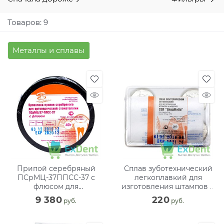
Товаров: 9
Металлы и сплавы
Припой серебряный
Сплав зуботехнический
ПСрМЦ-37ППСС-37 с
легкоплавкий для
флюсом для
изготовления штампов и
стоматологии (40 г)
моделей (60 г)
9 380
220
 руб.
 руб.