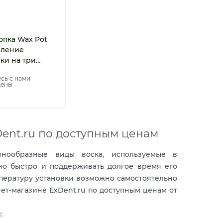
опка Wax Pot
деление
ки на три
 (Китай)
сь с нами
цены
Dent.ru по доступным ценам
знообразные виды воска, используемые в
но быстро и поддерживать долгое время его
пературу установки возможно самостоятельно
ет-магазине ExDent.ru по доступным ценам от
: