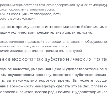
троенный термостат для точного поддержания нужной температу
сокая скорость нагревания воска;
личная изоляция и теплопроводность;
остота в эксплуатации;
данных преимуществ в интернет-магазине ExDent.ru имею
ьшим количеством положительных характеристик:
сокое качество, надежный производитель, гарантия оборудовани
личная теплопроводность и звукоизоляция;
личие индикаторов для контроля за температурой.
авка воскотопок зуботехнических по т
одное качество, умеренная цена и удовлетворительное 
 Мы осуществляем доставку воскотопок зуботехнически
сть, за максимально короткое время. Вы можете осущес
авив возможность менеджеру сделать это за Вас. Оплата
опросов и заказов, всегда рады помочь и удовлетворить в