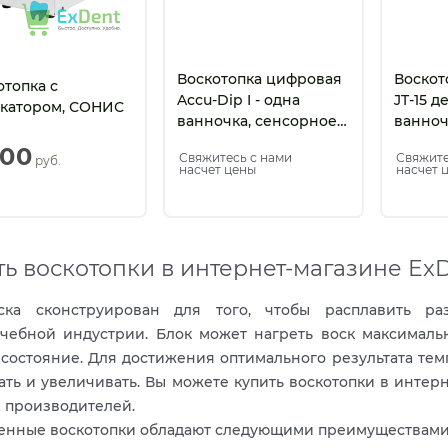
Воскотопка цифровая
Воскот
отопка с
Accu-Dip I - одна
JT-15 
катором, СОНИС
ванночка, сенсорное
ванноч
управление, t= 30-120g
секции
500
Свяжитесь с нами
Свяжите
 руб.
(Китай)
насчет цены
насчет 
ть воскотопки в интернет-магазине Ex
ска сконструирован для того, чтобы расплавить ра
ачебной индустрии. Блок может нагреть воск максималь
состояние. Для достижения оптимального результата тем
ть и увеличивать. Вы можете купить воскотопки в интерн
 производителей.
енные воскотопки обладают следующими преимуществами