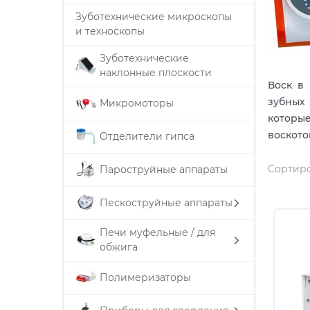
Зуботехнические микроскопы
и техноскопы
Зуботехнические
наклонные плоскости
Воск в
зубных
Микромоторы
которы
воското
Отделители гипса
Сортиро
Пароструйные аппараты
Пескоструйные аппараты
Печи муфельные / для
обжига
Полимеризаторы