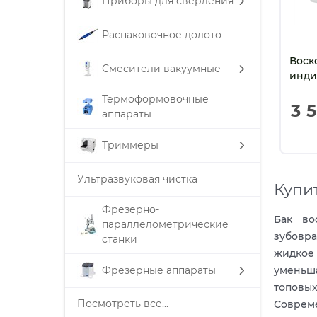
Приборы для сверления
Распаковочное долото
Воск
Смесители вакуумные
инди
Термоформовочные
3 
аппараты
Триммеры
Ультразвуковая чистка
Купи
Фрезерно-
Бак во
параллелометрические
зубовр
станки
жидкое 
Фрезерные аппараты
уменьша
топовых
Посмотреть все...
Соврем