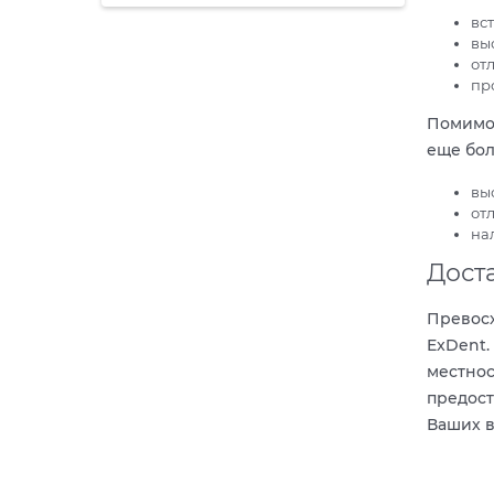
вс
вы
от
пр
Помимо 
еще бол
вы
от
на
Дост
Превосх
ExDent.
местно
предост
Ваших в