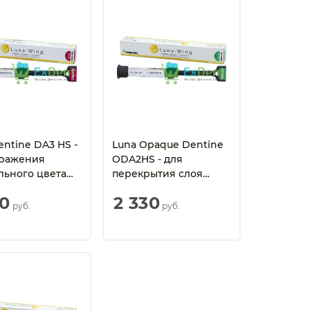
entine DA3 HS -
Luna Opaque Dentine
ыражения
ODA2HS - для
льного цвета
перекрытия слоя
 зуба (3 мл)
опака при
30
2 330
ограниченной
 руб.
 руб.
толщине дентина (3
мл)