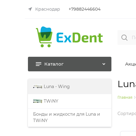
Краснодар
+79882446604
Каталог
Акц
Lun
Luna - Wing
Главная
TWiNY
Сортиро
Бонды и жидкости для Luna и
TWiNY