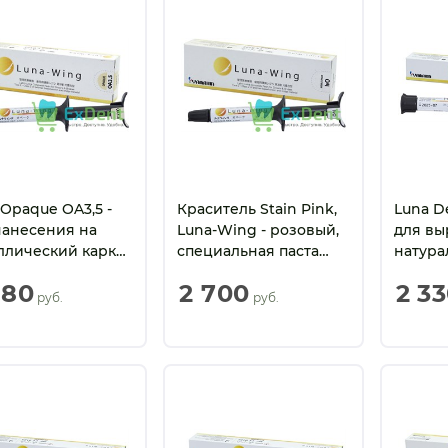
 Opaque OA3,5 -
Краситель Stain Pink,
Luna D
нанесения на
Luna-Wing - розовый,
для в
ллический каркас
специальная паста
натура
мл)
для подкрашивания
дентина
880
2 700
2 3
реставраций, 1 мл
 руб.
 руб.