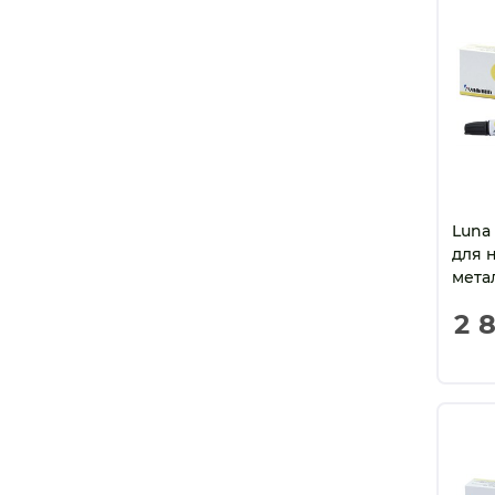
Luna
для 
мета
(2,3 
2 