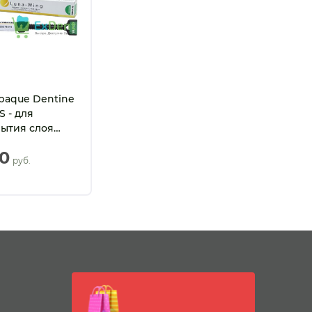
paque Dentine
 - для
ытия слоя
при
30
иченной
 руб.
 дентина (3