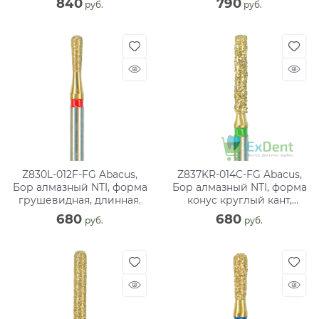
840
790
 руб.
 руб.
Z830L-012F-FG Abacus,
Z837KR-014C-FG Abacus,
Бор алмазный NTI, форма
Бор алмазный NTI, форма
грушевидная, длинная,
конус круглый кант,
мелкое зерно
грубое зер
680
680
 руб.
 руб.