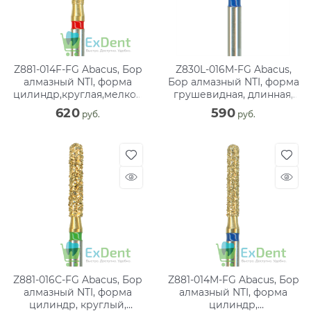
Z881-014F-FG Abacus, Бор
Z830L-016M-FG Abacus,
алмазный NTI, форма
Бор алмазный NTI, форма
цилиндр,круглая,мелкое
грушевидная, длинная,
зерно
среднее зерно
620
590
 руб.
 руб.
Z881-016С-FG Abacus, Бор
Z881-014M-FG Abacus, Бор
алмазный NTI, форма
алмазный NTI, форма
цилиндр, круглый,
цилиндр,