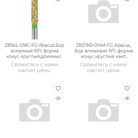
Z856L-018C-FG Abacus,Бор
Z837KR-014M-FG Abacus,
алмазный NTI, форма
Бор алмазный NTI, форма
конус круглый,длинный,
конус круглый кант,
грубое зе
среднее зерно
Свяжитесь с нами
Свяжитесь с нами
насчет цены
насчет цены