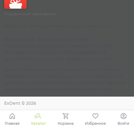
Подарочный сертификат
ExDent.ru - интернет-магазин для стоматологов.
Наша миссия: предоставить докторам
возможность максимально комфортно и удобно
приобретать материалы и оборудование для
качественного улучшения здоровья пациентов.
Цены, указанные на сайте, несмотря на регулярное
обновление, носят информационный характер и ни
при каких условиях не являются публичной офертой,
определяемой положениями Статьи 437 ГК РФ.
ExDent
© 2026
Главная
Каталог
Корзина
Избранное
Войти