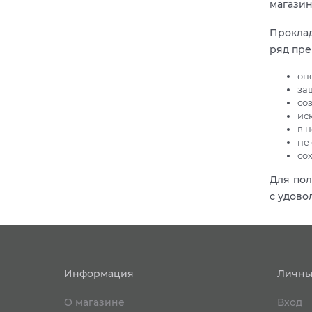
магазин
Проклад
ряд пре
оп
за
со
ис
в 
не
со
Для пол
с удово
Информация
Личны
О магазине
Вход