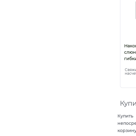
Нако
слюн
гибк
(100 
Свяжи
насче
Купи
Купить
непосре
корзину