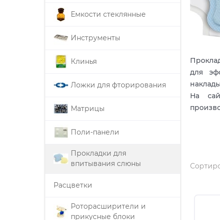
Емкости стеклянные
Инструменты
Проклад
Клинья
для эф
наклады
Ложки для фторирования
На сай
произво
Матрицы
Поли-панели
Прокладки для
впитывания слюны
Сортиро
Расцветки
Роторасширители и
прикусные блоки