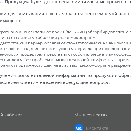
а. Продукция будет доставлена в минимальные сроки в л
ки для впитывания слюны являются неотъемлемой часть
имуществ:
еративно и на длительное время (до 15 мин.) абсорбируют слюну, 
щищают слизистые оболочки рта от микротравм;
здают стойкий барьер, облегчают стоматологические манипуляции
ключают выпадение ниток и кусков материала при использовани
некоторых процедурах представляют собой альтернативу коффер
 сдвигаются, без проблем вымываются водой, комфортны в прим
храняют подвижность щек, не вызывают дискомфорта и раздраже
учения дополнительной информации по продукции обращ
льствием ответим на все интересующие вопросы.
й кабинет
Мы в соц сетях
ВКонтакте