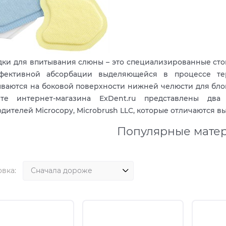
ки для впитывания слюны – это специализированные ст
фективной абсорбации выделяющейся в процессе тер
ваются на боковой поверхности нижней челюсти для бл
те интернет-магазина ExDent.ru представлены дв
дителей Microcopy, Microbrush LLC, которые отличаются в
Популярные мате
вка: