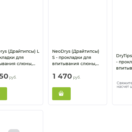
rys (Драйтипсы) L
NeoDrys (Драйтипсы)
DryTip
окладки для
S - прокладки для
- прок
ывания слюны,
впитывания слюны,
впитыв
шие, синие (50
малые, желтые (50 шт)
больши
450
1 470
 руб.
 руб.
шт)
Свяжите
насчет 