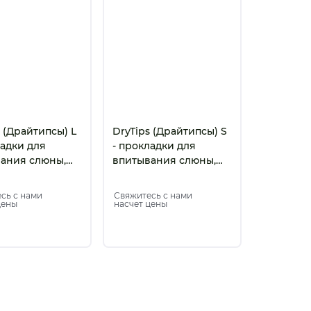
s (Драйтипсы) L
DryTips (Драйтипсы) S
ладки для
- прокладки для
ания слюны,
впитывания слюны,
е, синие (50
малые, зеленые (50
шт)
сь с нами
Свяжитесь с нами
цены
насчет цены