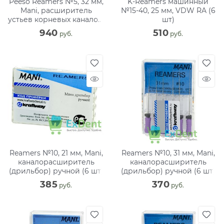
Peeso Reamers №5, 32 мм,
K-Reamers машинный
Mani, расширитель
№15-40, 25 мм, VDW RA (6
устьев корневых каналов,
шт)
машинный (6 шт)
940
510
 руб.
 руб.
Reamers №10, 21 мм, Mani,
Reamers №10, 31 мм, Mani,
каналорасширитель
каналорасширитель
(дрильбор) ручной (6 шт)
(дрильбор) ручной (6 шт)
385
370
 руб.
 руб.