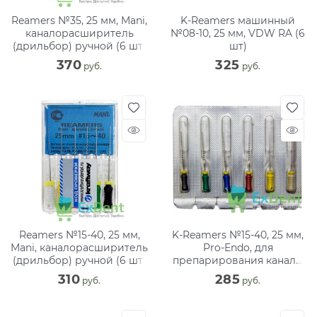
Reamers №35, 25 мм, Mani,
K-Reamers машинный
каналорасширитель
№08-10, 25 мм, VDW RA (6
(дрильбор) ручной (6 шт)
шт)
370
325
 руб.
 руб.
Reamers №15-40, 25 мм,
K-Reamers №15-40, 25 мм,
Mani, каналорасширитель
Pro-Endo, для
(дрильбор) ручной (6 шт)
препарирования канала,
нержавеющая сталь (6
310
285
 руб.
 руб.
шт)