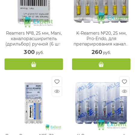
Reamers №8, 25 мм, Mani,
K-Reamers №20, 25 мм,
каналорасширитель
Pro-Endo, для
(дрильбор) ручной (6 шт)
препарирования канала,
нержавеющая сталь (6
300
260
 руб.
 руб.
шт)