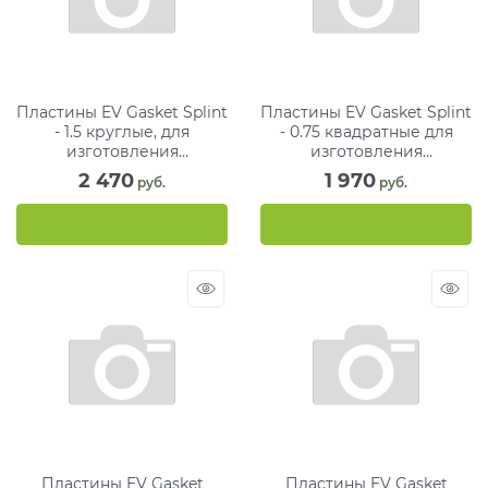
Пластины EV Gasket Splint
Пластины EV Gasket Splint
- 1.5 круглые, для
- 0.75 квадратные для
изготовления
изготовления
ортодонтических шин, 125
ортодонтических шин, 127
2 470
1 970
 руб.
 руб.
мм (15 шт)
мм (30 шт)
Пластины EV Gasket
Пластины EV Gasket