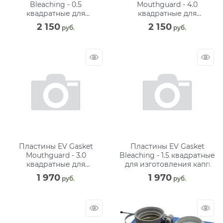
Bleaching - 0.5
Mouthguard - 4.0
квадратные для
квадратные для
изготовления капп при
изготовления капп, 127
2 150
2 150
 руб.
 руб.
отбеливании, 127 мм (30
мм (8 шт)
шт)
Пластины EV Gasket
Пластины EV Gasket
Mouthguard - 3.0
Bleaching - 1.5 квадратные
квадратные для
для изготовления капп
изготовления капп, 127
при отбеливании, 127 мм
1 970
1 970
 руб.
 руб.
мм (8 шт)
(15 шт)