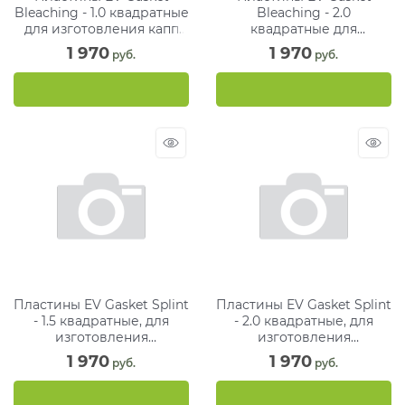
Bleaching - 1.0 квадратные
Bleaching - 2.0
для изготовления капп
квадратные для
при отбеливании, 127 мм
изготовления капп при
1 970
1 970
 руб.
 руб.
(25 шт)
отбеливании, 127 мм (12
шт)
Пластины EV Gasket Splint
Пластины EV Gasket Splint
- 1.5 квадратные, для
- 2.0 квадратные, для
изготовления
изготовления
ортодонтических шин, 127
ортодонтических шин, 127
1 970
1 970
 руб.
 руб.
мм (15 шт)
мм (12 шт)