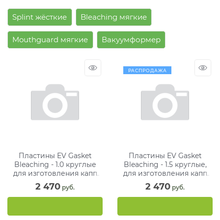
Splint жёсткие
Bleaching мягкие
Mouthguard мягкие
Вакуумформер
РАСПРОДАЖА
Пластины EV Gasket
Пластины EV Gasket
Bleaching - 1.0 круглые
Bleaching - 1.5 круглые,
для изготовления капп
для изготовления капп
при отбеливании, 125 мм
при отбеливании, 125 мм
2 470
2 470
 руб.
 руб.
(25 шт)
(15 шт)