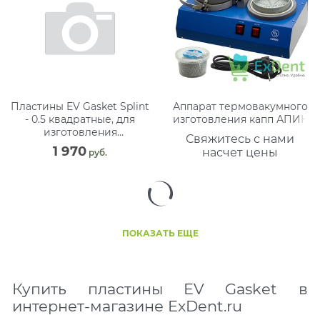
Пластины EV Gasket Splint
Аппарат термовакумного
- 0.5 квадратные, для
изготовления капп АПИК
изготовления
Свяжитесь с нами
ортодонтических шин, 127
1 970
насчет цены
 руб.
мм (40 шт)
ПОКАЗАТЬ ЕЩЕ
Купить пластины EV Gasket в
интернет-магазине ExDent.ru