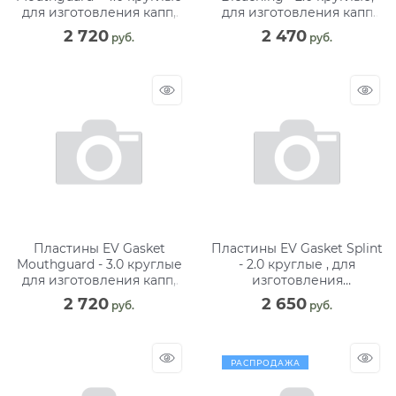
для изготовления капп,
для изготовления капп
127 мм (8 шт)
при отбеливании, 125 мм
2 720
2 470
 руб.
 руб.
(12 шт)
Пластины EV Gasket
Пластины EV Gasket Splint
Mouthguard - 3.0 круглые
- 2.0 круглые , для
для изготовления капп,
изготовления
125 мм (8 шт)
ортодонтических шин, 125
2 720
2 650
 руб.
 руб.
мм (12 шт)
РАСПРОДАЖА