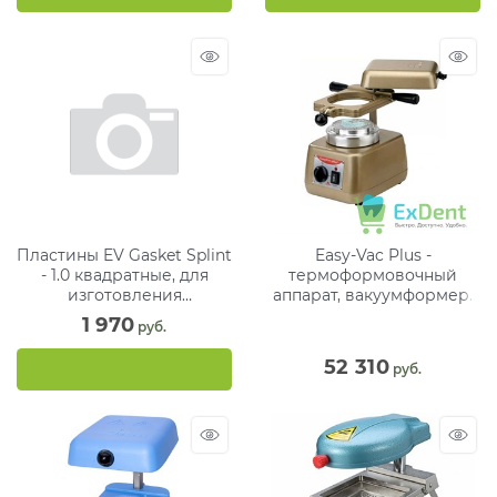
Пластины EV Gasket Splint
Easy-Vac Plus -
- 1.0 квадратные, для
термоформовочный
изготовления
аппарат, вакуумформер.
ортодонтических шин, 127
Для изготовления капп и
1 970
 руб.
мм (25 шт)
индивидуальных ложек
52 310
 руб.