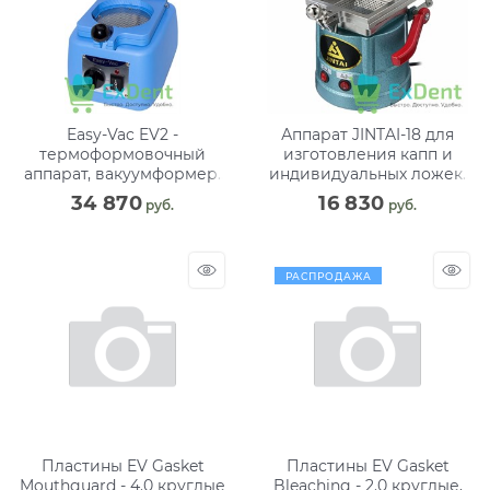
Easy-Vac EV2 -
Аппарат JINTAI-18 для
термоформовочный
изготовления капп и
аппарат, вакуумформер.
индивидуальных ложек,
Для изготовления капп и
размер 25*21*30см (800w)
34 870
16 830
 руб.
 руб.
индивидуальных ложек.
РАСПРОДАЖА
Пластины EV Gasket
Пластины EV Gasket
Mouthguard - 4.0 круглые
Bleaching - 2.0 круглые,