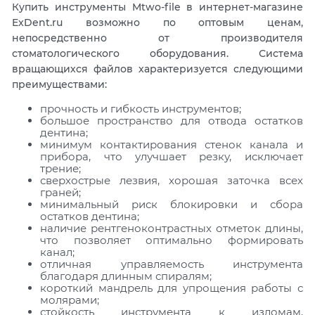
Купить инструменты Mtwo-file в интернет-магазине
ExDent.ru возможно по оптовым ценам,
непосредственно от производителя
стоматологического оборудования. Система
вращающихся файлов характеризуется следующими
преимуществами:
прочность и гибкость инструментов;
большое пространство для отвода остатков
дентина;
минимум контактирования стенок канала и
прибора, что улучшает резку, исключает
трение;
сверхострые лезвия, хорошая заточка всех
граней;
минимальный риск блокировки и сбора
остатков дентина;
наличие рентгеноконтрастных отметок длины,
что позволяет оптимально формировать
канал;
отличная управляемость инструмента
благодаря длинным спиралям;
короткий мандрель для упрощения работы с
молярами;
стойкость инструмента к изломам,