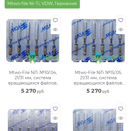
Mtwo-file Ni-Ti, VDW, Германия
Mtwo-File NiTi №10/.04,
Mtwo-File NiTi №15/.05,
21/31 мм, система
21/31 мм, система
вращающихся файлов,
вращающихся файлов,
блистер (6 шт)
блистер (6 шт)
5 270
5 270
 руб.
 руб.