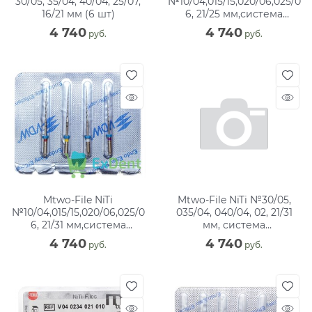
30/05, 35/04, 40/04, 25/07,
№10/04,015/15,020/06,025/0
16/21 мм (6 шт)
6, 21/25 мм,система
вращающихся файлов (4
4 740
4 740
 руб.
 руб.
шт)
Mtwo-File NiTi
Mtwo-File NiTi №30/05,
№10/04,015/15,020/06,025/0
035/04, 040/04, 02, 21/31
6, 21/31 мм,система
мм, система
вращающихся файлов (4
вращающихся файлов,
4 740
4 740
 руб.
 руб.
шт)
блистер (4 шт)