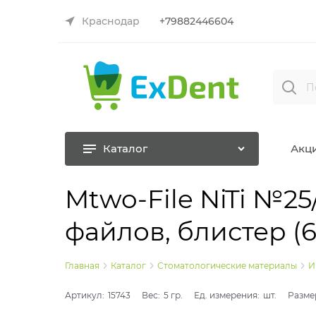
Краснодар
+79882446604
Каталог
Акц
Mtwo-File NiTi №25
файлов, блистер (6
Главная
Каталог
Стоматологические материалы
И
Артикул:
15743
Вес:
5
гр.
Ед. измерения:
шт.
Разме