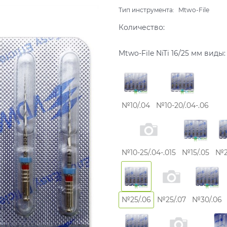
Тип инструмента:
Mtwo-File
Количество:
Mtwo-File NiTi 16/25 мм виды:
№10/.04
№10-20/.04-.06
№10-25/.04-.015
№15/.05
№2
№25/.06
№25/.07
№30/.06