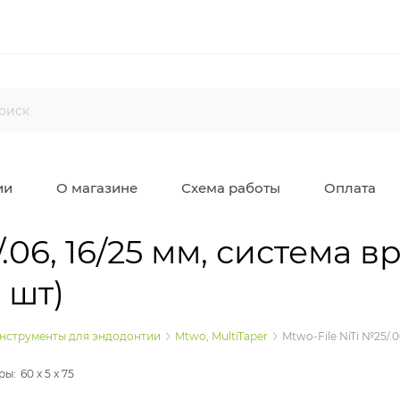
ии
О магазине
Схема работы
Оплата
/.06, 16/25 мм, система
 шт)
нструменты для эндодонтии
Mtwo, MultiTaper
Mtwo-File NiTi №25/.
ры:
60
x
5
x
75