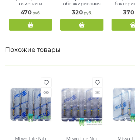
очистки и
обезжиривания
бактериц
обработки
корневых каналов
обработ
470
320
370
 руб.
 руб.
 ру
каналов (9 г)
зубов (13 мл)
каналов (1
Похожие товары
Mtwo-File NiTi
Mtwo-File NiTi
Mtwo-File 