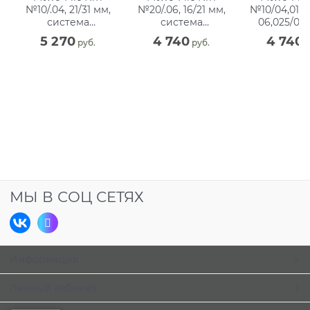
№10/.04, 21/31 мм,
№20/.06, 16/21 мм,
№10/04,015/1
система
система
06,025/06, 
вращающихся
вращающихся
мм,сист
5 270
4 740
4 740
 руб.
 руб.
 
файлов, блистер
файлов, блистер
вращающ
(6 шт)
(6 шт)
файлов (4
МЫ В СОЦ СЕТЯХ
Информация
Личный кабинет