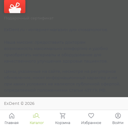
Подарочный сертификат
ExDent.ru - интернет-магазин для стоматологов.
Наша миссия: предоставить докторам
возможность максимально комфортно и удобно
приобретать материалы и оборудование для
качественного улучшения здоровья пациентов.
Цены, указанные на сайте, несмотря на регулярное
обновление, носят информационный характер и ни
при каких условиях не являются публичной офертой,
определяемой положениями Статьи 437 ГК РФ.
ExDent
© 2026
Главная
Каталог
Корзина
Избранное
Войти