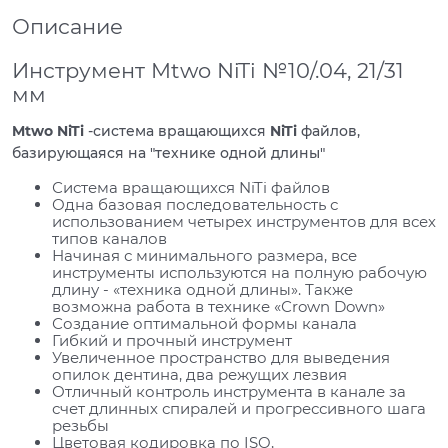
Описание
Инструмент Mtwo NiTi №10/.04, 21/31
мм
Mtwo NiTi
-система вращающихся
NiTi
файлов,
базирующаяся на "технике одной длины"
Система вращающихся NiTi файлов
Одна базовая последовательность с
использованием четырех инструментов для всех
типов каналов
Начиная с минимального размера, все
инструменты используются на полную рабочую
длину - «техника одной длины». Также
возможна работа в технике «Сrown Down»
Создание оптимальной формы канала
Гибкий и прочный инструмент
Увеличенное пространство для выведения
опилок дентина, два режущих лезвия
Отличный контроль инструмента в канале за
счет длинных спиралей и прогрессивного шага
резьбы
Цветовая кодировка по ISO,