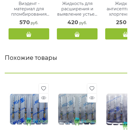
Виэдент -
Жидкость для
Жидкос
материал для
расширения и
антисептич
пломбирования
выявление устьев
хлоргекси
корневых каналов
каналов зубов
биглюкона
570
420
250
 руб.
 руб.
 ру
(4 мл + 4 мл)
ЭДТА 20% (100 мл)
(100 мл) Te
Похожие товары