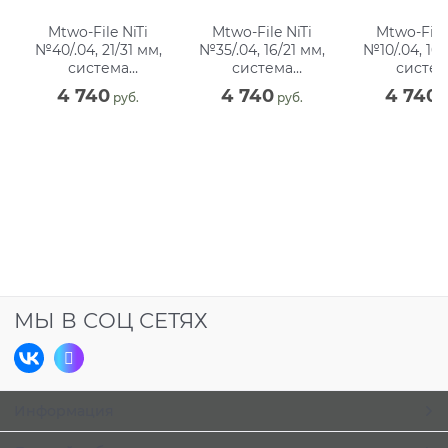
Mtwo-File NiTi
Mtwo-File NiTi
Mtwo-File 
№40/.04, 21/31 мм,
№35/.04, 16/21 мм,
№10/.04, 16/
система
система
систем
вращающихся
вращающихся
вращающ
4 740
4 740
4 740
 руб.
 руб.
 
файлов, блистер
файлов, блистер
файлов, бл
(6 шт)
(6 шт)
(6 шт)
МЫ В СОЦ СЕТЯХ
Информация