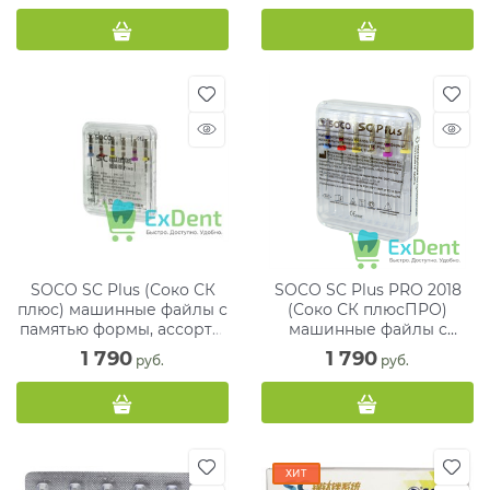
SOCO SC Plus (Соко СК
SOCO SC Plus PRO 2018
плюс) машинные файлы с
(Соко СК плюсПРО)
памятью формы, ассорти,
машинные файлы с
31 мм, блистер (6 шт)
памятью формы, ассорти,
1 790
1 790
 руб.
 руб.
25 мм (6 шт)
ХИТ