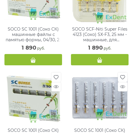
SOCO SC 1001 (Соко СК)
SOCO SCF-Niti Super Files
машинные файлы с
4123 (Соко) SХ-F3, 25 мм -
памятью формы, 04/30, 21
машинные, для
мм, блистер (6 шт)
вторичного аналог
1 890
1 890
 руб.
 руб.
ProTaper (6 шт)
SOCO SC 1001 (Соко СК)
SOCO SC 1001 (Соко СК)