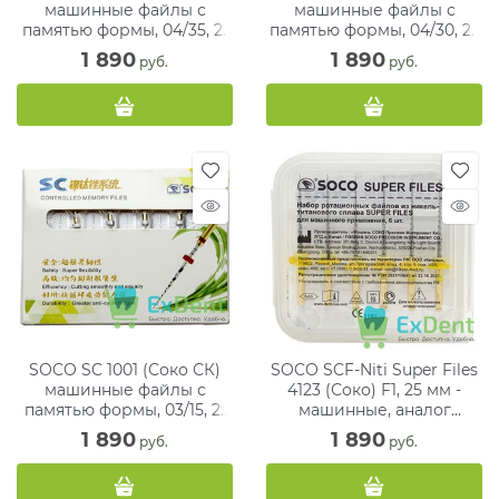
машинные файлы с
машинные файлы с
памятью формы, 04/35, 21
памятью формы, 04/30, 25
мм, блистер (6 шт)
мм, блистер (6 шт)
1 890
1 890
 руб.
 руб.
SOCO SC 1001 (Соко СК)
SOCO SCF-Niti Super Files
машинные файлы с
4123 (Соко) F1, 25 мм -
памятью формы, 03/15, 21
машинные, аналог
мм, блистер (6 шт)
ProTaper (6 шт)
1 890
1 890
 руб.
 руб.