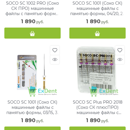
SOCO SC 1002 PRO (Соко
SOCO SC 1001 (Соко СК)
СК ПРО) машинные
машинные файлы с
файлы с памятью формы,
памятью формы, 04/20, 25
04/35, 25 мм, блистер (6
мм, блистер (6 шт)
1 890
1 890
 руб.
 руб.
шт)
SOCO SC 1001 (Соко СК)
SOCO SC Plus PRO 2018
машинные файлы с
(Соко СК плюсПРО)
памятью формы, 03/15, 31
машинные файлы с
мм, блистер (6 шт)
памятью формы, 12/VT, 25
1 890
1 890
 руб.
 руб.
мм, фиолет (6 шт)