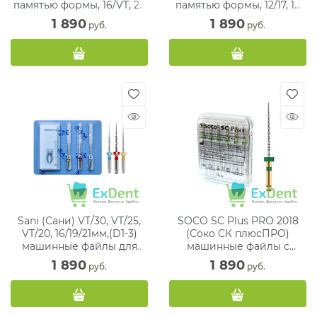
памятью формы, 16/VT, 25
памятью формы, 12/17, 19
мм, белый, блистер (6 шт)
мм, блистер (6 шт)
1 890
1 890
 руб.
 руб.
Sani (Сани) VT/30, VT/25,
SOCO SC Plus PRO 2018
VT/20, 16/19/21мм,(D1-3)
(Соко СК плюсПРО)
машинные файлы для
машинные файлы с
перелечивания, блистер
памятью формы, 04/35, 25
1 890
1 890
 руб.
 руб.
(3 шт)
мм, зеленые (6 шт)