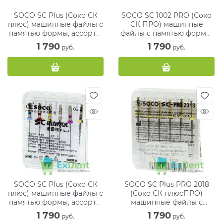
SOCO SC Plus (Соко СК
SOCO SC 1002 PRO (Соко
плюс) машинные файлы с
СК ПРО) машинные
памятью формы, ассорти,
файлы с памятью формы,
21 мм, блистер (6 шт)
ассорти, 21 мм, блистер (6
1 790
1 790
 руб.
 руб.
шт)
SOCO SC Plus (Соко СК
SOCO SC Plus PRO 2018
плюс) машинные файлы с
(Соко СК плюсПРО)
памятью формы, ассорти,
машинные файлы с
25 мм, блистер (6 шт)
памятью формы, 12/17, 19
1 790
1 790
 руб.
 руб.
мм, блистер (6 шт)