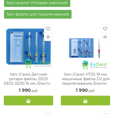
Soco аналог Protaper (жёсткие)
Sani файлы для перелечивания
Sani (Сани) Детские
Sani (Сани) VT/25 19 мм,
ротари файлы, 03/20
машинные файлы D2 для
03/25 03/30 16 мм, блистер
перелечивания, блистер
(3 шт)
(3 шт)
1 990
1 990
 руб.
 руб.