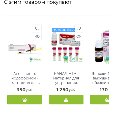
С этим товаром покупают
РЕКОМЕНДУЕМ
Апексдент с
КАНАЛ МТА -
Эндожи №1 
иодоформом -
материал для
высушива
материал для
устранения
обезжири
пломбирования и
дефектов
каналов (1
350
1 250
170
 руб.
 руб.
 ру
лечения корневых
корневых каналов
каналов (2,2 г)
5 микропробирок