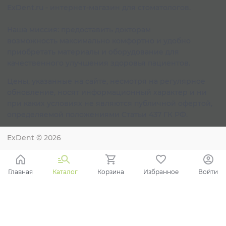
ExDent.ru - интернет-магазин для стоматологов.
Наша миссия: предоставить докторам
возможность максимально комфортно и удобно
приобретать материалы и оборудование для
качественного улучшения здоровья пациентов.
Цены, указанные на сайте, несмотря на регулярное
обновление, носят информационный характер и ни
при каких условиях не являются публичной офертой,
определяемой положениями Статьи 437 ГК РФ.
ExDent
© 2026
Главная
Каталог
Корзина
Избранное
Войти
Ваш город - Краснодар,
угадали?