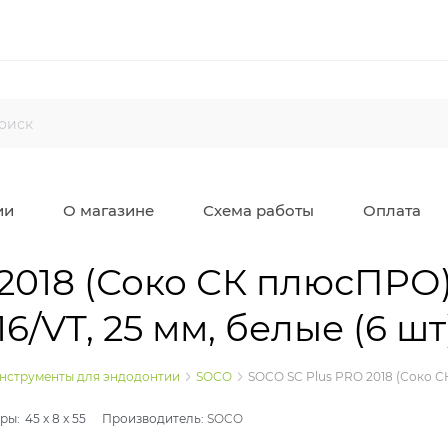
ии
О магазине
Схема работы
Оплата
 2018 (Соко СК плюсПР
6/VT, 25 мм, белые (6 шт
нструменты для эндодонтии
SOCO
SOCO SC Plus PRO 2018 (Соко С
ры:
45
x
8
x
55
Производитель:
SOCO