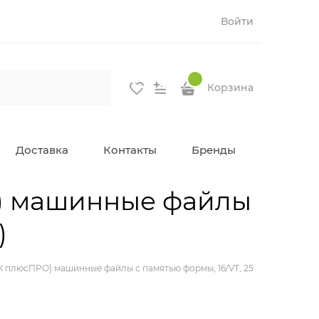
Войти
Корзина
Доставка
Контакты
Бренды
О) машинные файлы
)
К плюсПРО) машинные файлы с памятью формы, 16/VT, 25 мм, белые (6 ш