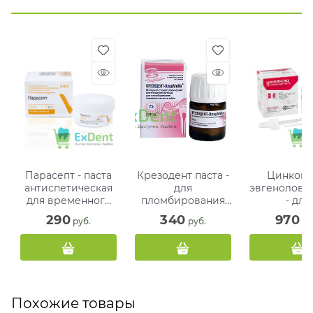
Парасепт - паста
Крезодент паста -
Цинкокс
антиспетическая
для
эвгеноловая
для временного
пломбирования
- для
пломбирования
инфицированных
пломбиро
290
340
970
 руб.
 руб.
 ру
(60 г)
и
корневых к
труднопроходимы
(без
х каналов (25 г)
формальде
(25 г + 10
Похожие товары