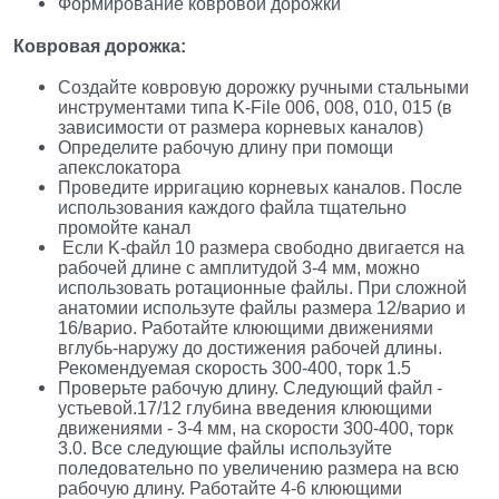
Формирование ковровой дорожки
Ковровая дорожка:
Создайте ковровую дорожку ручными стальными
инструментами типа K-File 006, 008, 010, 015 (в
зависимости от размера корневых каналов)
Определите рабочую длину при помощи
апекслокатора
Проведите ирригацию корневых каналов. После
использования каждого файла тщательно
промойте канал
Если K-файл 10 размера свободно двигается на
рабочей длине с амплитудой 3-4 мм, можно
использовать ротационные файлы. При сложной
анатомии используте файлы размера 12/варио и
16/варио. Работайте клюющими движениями
вглубь-наружу до достижения рабочей длины.
Рекомендуемая скорость 300-400, торк 1.5
Проверьте рабочую длину. Следующий файл -
устьевой.17/12 глубина введения клюющими
движениями - 3-4 мм, на скорости 300-400, торк
3.0. Все следующие файлы используйте
поледовательно по увеличению размера на всю
рабочую длину. Работайте 4-6 клюющими