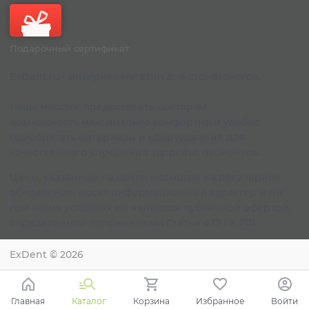
Подарочный сертификат
ExDent.ru - интернет-магазин для стоматологов.
Наша миссия: предоставить докторам
возможность максимально комфортно и удобно
приобретать материалы и оборудование для
качественного улучшения здоровья пациентов.
Цены, указанные на сайте, несмотря на регулярное
обновление, носят информационный характер и ни
при каких условиях не являются публичной офертой,
определяемой положениями Статьи 437 ГК РФ.
ExDent
© 2026
Главная
Каталог
Корзина
Избранное
Войти