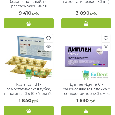
безэвгенольный, не
гемостатическая (50 шт)
рассасывающийся
материал для обтурации
9 410
3 890
 руб.
 руб.
20г+15мл
Колапол КП -
Диплен-Дента С -
гемостатическая губка,
самоклеящаяся пленка с
пластины 10 х 10 х 7 мм (20
солкосерилом (50 мм х
шт)
100 мм)
1 840
1 630
 руб.
 руб.