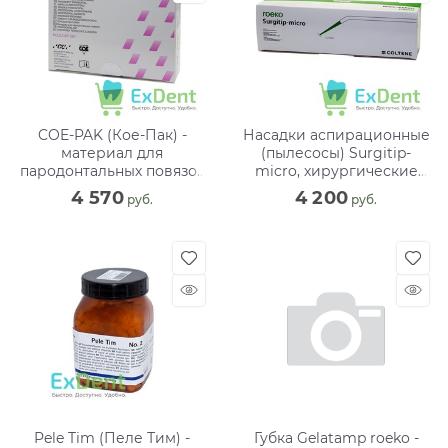
COE-PAK (Кое-Пак) -
Насадки аспирационные
материал для
(пылесосы) Surgitip-
пародонтальных повязок
micro, хирургические
(90 г+ 90 г)
стерильные, 1.2 мм (20 шт)
4 570
4 200
 руб.
 руб.
Pele Tim (Пеле Тим) -
Губка Gelatamp roeko -