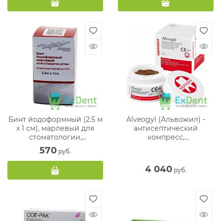
Бинт йодоформный (2.5 м
Alveogyl (Альвожил) -
х 1 см), марлевый для
антисептический
стоматологии,
компресс,
содержание йодоформа
гемостатическая хирург.
570
 руб.
5%
повязка (10 г)
4 040
 руб.