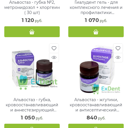
Альвостаз - губка №2,
Гиалудент гель - для
метронидозол + хлоргеин
комплексного лечения и
( 30 шт)
профилактики
заболевания пародонта (2
1 120
1 070
 руб.
 руб.
х 2,5 мл)
Альвостаз - губка,
Альвостаз - жгутики,
кровоостанавливающий
кровоостанавливающий
и аннестезирующий
и антисептический
компресс (30 губок,1 х 1
компресс (10 г, 1 см х 1 см)
1 050
840
 руб.
 руб.
см)