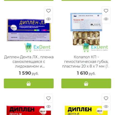
Диплен-Дента ЛХ , пленка
Колапол КП -
самоклеящаяся с
гемостатическая губка,
лидокаином и
пластины 20 х 8 х 7 мм (10
хлоргексидином (50 мм х
шт)
1 590
1 610
 руб.
 руб.
100 мм)