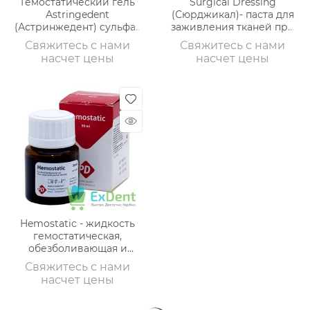
Гемостатический гель
Surgical Dressing
Astringedent
(Сюрджикал)- паста для
(Астринжедент) сульфат
заживления тканей при
железа 15,5% (30 мл)
альвеолитах и
Свяжитесь с нами
Свяжитесь с нами
экстракции зубов (25 г)
насчет цены
насчет цены
Hemostatic - жидкость
гемостатическая,
обезболивающая и
бактерицидная (30 мл)
Свяжитесь с нами
насчет цены