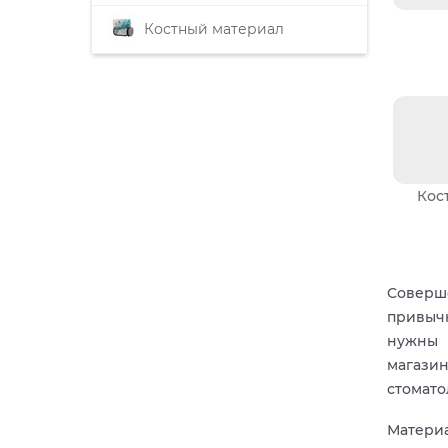
Костный материал
Кос
Cоверш
привы
нужны 
магазин
стомато
Материа