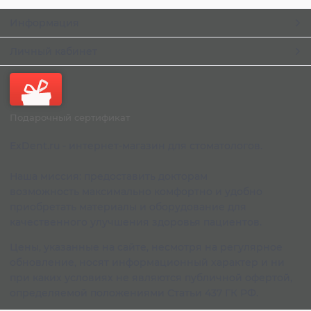
Информация
Личный кабинет
Подарочный сертификат
ExDent.ru - интернет-магазин для стоматологов.
Наша миссия: предоставить докторам
возможность максимально комфортно и удобно
приобретать материалы и оборудование для
качественного улучшения здоровья пациентов.
Цены, указанные на сайте, несмотря на регулярное
обновление, носят информационный характер и ни
при каких условиях не являются публичной офертой,
определяемой положениями Статьи 437 ГК РФ.