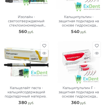
Изолайн -
Кальципульпин -
светоотверждаемый
защитная подкладка на
стеклоиономерный
основе гидроксида
прокладочный материал
кальция (2 х 2,5 г)
560
540
 руб.
 руб.
(2 г)
Кальцелайт паста -
Кальципульпин F -
кальцийсодержащий
защитная подкладка на
подкладочный материал
основе гидроксида
(3,5 г)
кальция с фторидом
380
360
 руб.
 руб.
натрия (2 х 2,5 г)