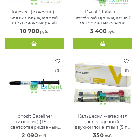
Ionoseal (Ионосил) -
Dycal (Дайкал) -
светоотверждаемый
лечебный прокладочный
стеклоиономерный
материал на основе
прокладочный композит
гидроксида кальция (13 г
10 700
3 400
 руб.
 руб.
(3 х 2,5 г)
+ 11 г)
Ionosit Baseliner
Кальцесил -материал
(Ионосит) (1,5 г)-
подкладочный
светоотверждаемый
двухкомпонентный (5 г и
стеклоиономерный
3 г)
2 090
350
 руб.
 руб.