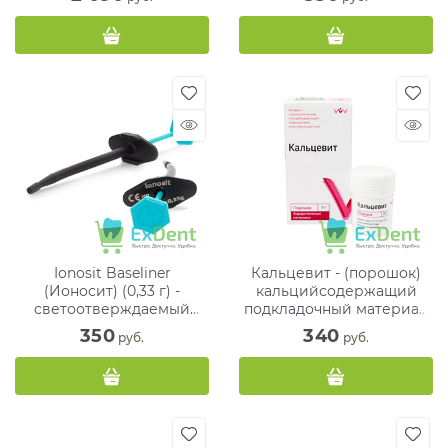
прокладочный материал
Ionosit Baseliner
Кальцевит - (порошок)
(Ионосит) (0,33 г) -
кальцийсодержащий
светоотверждаемый
подкладочный материал
стеклоиономерный
(7 г)
350
340
 руб.
 руб.
прокладочный материал