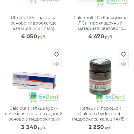
UltraCal XS - паста на
Calcimoll LC (Кальцимол
основе гидрооксида
ЛС) - прокладочный
кальция (4 х 1,2 мл)
материал светового
отверждения (2 х 2,5 г)
6 050
4 470
 руб.
 руб.
Calcicur (Кальцикур) -
Кальций порошок
лечебная паста на водной
(Calcium hydroxide) -
основе с гидроокисью
гидроокись кальция (15 г)
кальция (1 х 2,5 г)
3 340
2 250
 руб.
 руб.