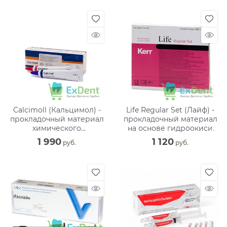
Calcimoll (Кальцимол) -
Life Regular Set (Лайф) -
прокладочный материал
прокладочный материал
химического
на основе гидроокиси
отверждения (13 г + 11 г)
кальция (12 г + 12 г)
1 990
1 120
 руб.
 руб.