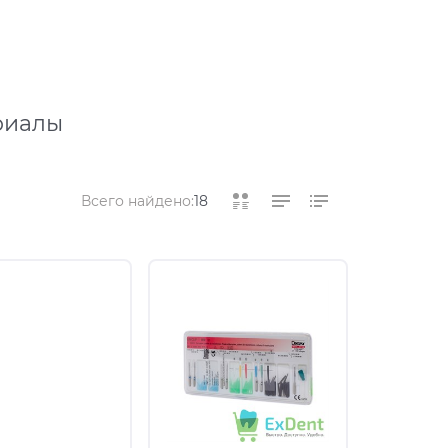
риалы
Всего найдено:
18