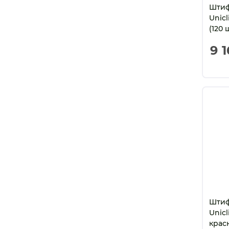
Штиф
Unicl
(120 
дрил
9 
Штиф
Unicl
крас