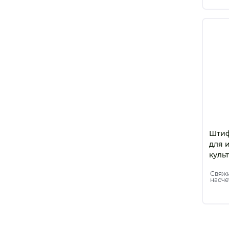
Штиф
для 
куль
оран
Свяжи
(60 ш
насче