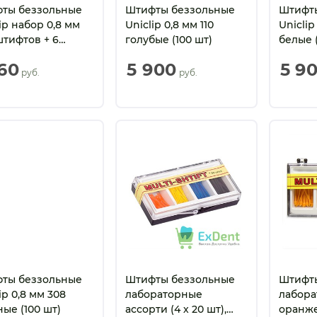
ты беззольные
Штифты беззольные
Штифт
ip набор 0,8 мм
Uniclip 0,8 мм 110
Uniclip
штифтов + 6
голубые (100 шт)
белые (
ей + 1 ключ)
160
5 900
5 9
 руб.
 руб.
ты беззольные
Штифты беззольные
Штифт
ip 0,8 мм 308
лабораторные
лабора
ные (100 шт)
ассорти (4 х 20 шт),
оранже