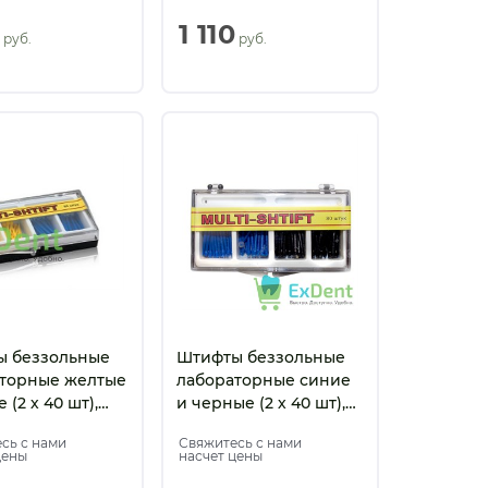
шт), MULTI-
SHTIFT
1 110
 руб.
 руб.
ы беззольные
Штифты беззольные
торные желтые
лабораторные синие
 (2 х 40 шт),
и черные (2 х 40 шт),
SHTIFT
MULTI-SHTIFT
сь с нами
Свяжитесь с нами
цены
насчет цены