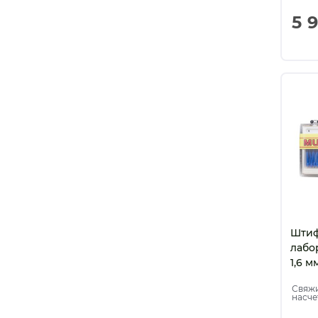
5 
Штиф
лабо
1,6 м
SHTI
Свяжи
насче