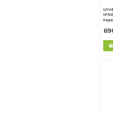
Штиф
№308
Kaga
69