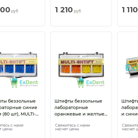
MULTI-SHTIFT
мм (80 
900
1 210
1 110
SHTIFT
 руб.
 руб.
ты беззольные
Штифты беззольные
Штифт
раторные синие
лабораторные
лабора
м (80 шт), MULTI-
оранжевые и желтые
и синие
FT
(2 х 40 шт), MULTI-
MULTI-
тесь с нами
Свяжитесь с нами
Свяжите
SHTIFT
т цены
насчет цены
насчет 