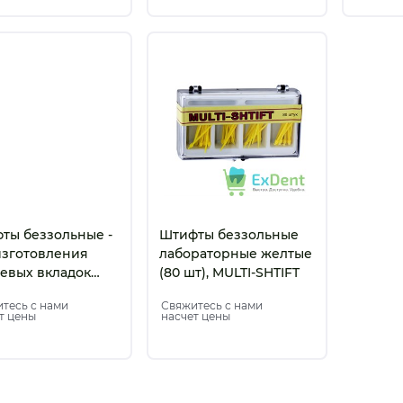
ты беззольные -
Штифты беззольные
изготовления
лабораторные желтые
тевых вкладок
(80 шт), MULTI-SHTIFT
жевые Duralay
тесь с нами
Свяжитесь с нами
т)
т цены
насчет цены