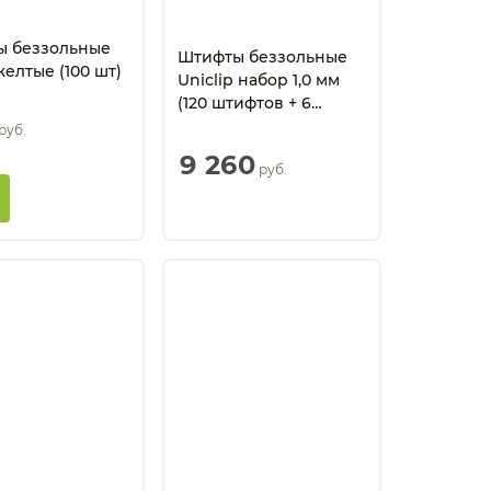
ы беззольные
Штифты беззольные
елтые (100 шт)
Uniclip набор 1,0 мм
(120 штифтов + 6
дрилей + 1 ключ)
 руб.
9 260
 руб.