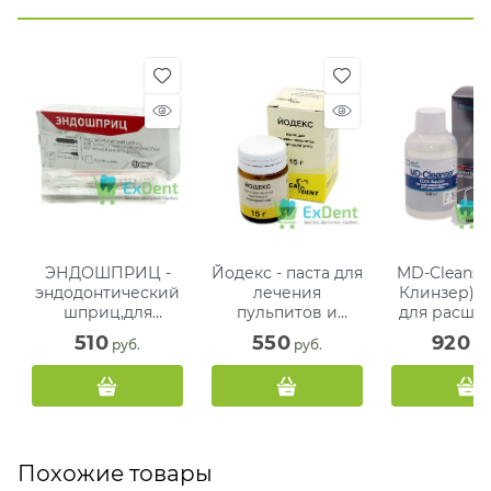
ЭНДОШПРИЦ -
Йодекс - паста для
MD-Cleanse
эндодонтический
лечения
Клинзер) -
шприц,для
пульпитов и
для расши
антисеп-ой
периодонтитов (15
и промыв
510
550
920
 руб.
 руб.
 ру
обработки
г)
корневых к
каналов, уп. 10
(100 мл
шпр ( 0,4 х 38 )
Омега
Похожие товары