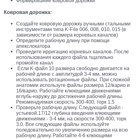
Формирование ковровой дорожки
Ковровая дорожка:
Создайте ковровую дорожку ручными стальными
инструментами типа K-File 006, 008, 010, 015 (в
зависимости от размера корневых каналов)
Определите рабочую длину при помощи
апекслокатора
Проведите ирригацию корневых каналов. После
использования каждого файла тщательно
промойте канал
Если K-файл 10 размера свободно двигается на
рабочей длине с амплитудой 3-4 мм, можно
использовать ротационные файлы. При сложной
анатомии используте файлы размера 12/варио и
16/варио. Работайте клюющими движениями
вглубь-наружу до достижения рабочей длины.
Рекомендуемая скорость 300-400, торк 1.5
Проверьте рабочую длину. Следующий файл -
устьевой.17/12 глубина введения клюющими
движениями - 3-4 мм, на скорости 300-400, торк
3.0. Все следующие файлы используйте
поледовательно по увеличению размера на всю
рабочую длину. Работайте 4-6 клюющими