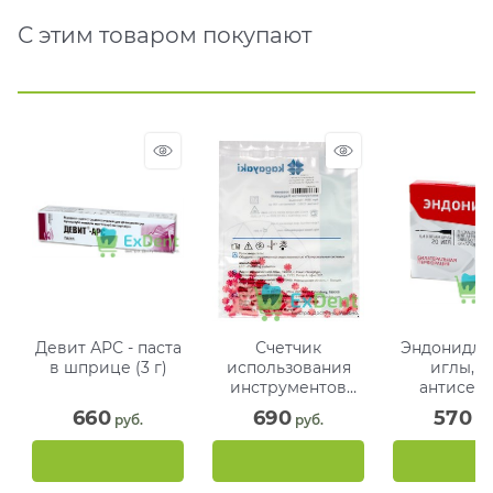
С этим товаром покупают
Девит АРС - паста
Счетчик
Эндонидл -
в шприце (3 г)
использования
иглы, д
инструментов
антисепт
(ромашка) - цвета
обработ
660
690
570
 руб.
 руб.
 ру
в ассортименте
канало
Kagayaki (100 шт)
билатерал
перф. 20 игл
38 27G