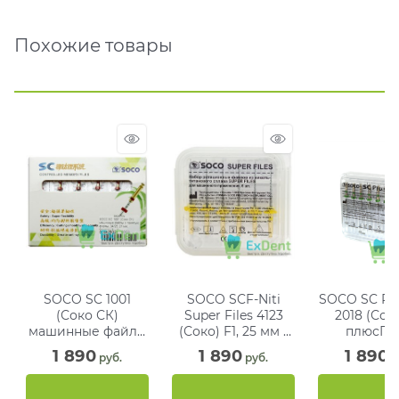
Похожие товары
SOCO SC 1001
SOCO SCF-Niti
SOCO SC Pl
(Соко СК)
Super Files 4123
2018 (Сок
машинные файлы
(Соко) F1, 25 мм -
плюсПР
с памятью формы,
машинные, аналог
машинные 
1 890
1 890
1 890
 руб.
 руб.
 р
04/25, 21 мм,
ProTaper (6 шт)
с памятью 
блистер (6 шт)
04/35, 25
зеленые (