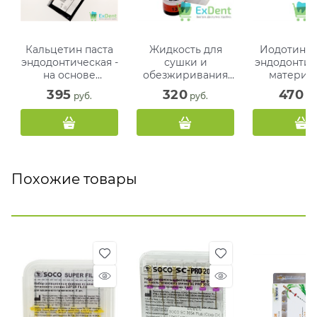
Кальцетин паста
Жидкость для
Иодотин па
эндодонтическая -
сушки и
эндодонтич
на основе
обезжиривания
материал
гидроокиси
корневых каналов
основ
395
320
470
 руб.
 руб.
 ру
кальция (2 г + 3
зубов (13 мл)
иодофор
насадки)
гидроок
кальция (
Похожие товары