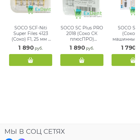
SOCO SCF-Niti
SOCO SC Plus PRO
SOCO SC 
Super Files 4123
2018 (Соко СК
(Соко С
(Соко) F1, 25 мм -
плюсПРО)
машинные 
машинные, аналог
машинные файлы
с памятью 
1 890
1 890
1 790
 руб.
 руб.
 р
ProTaper (6 шт)
с памятью формы,
04/10, 21
12/VT, 25 мм,
блистер (
фиолет (6 шт)
МЫ В СОЦ СЕТЯХ