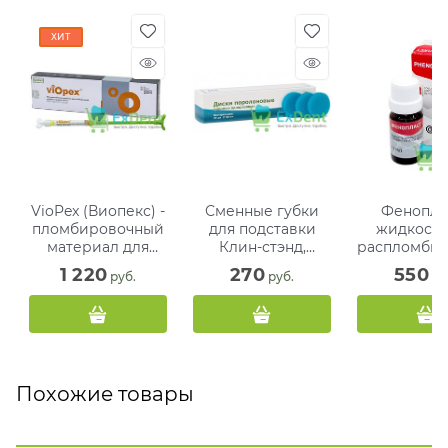
ХИТ
VioPex (Виопекс) -
Сменные губки
Феноплас
пломбировочный
для подставки
жидкость
материал для
Клин-стэнд,
распломби
корневых каналов
диаметр 50 мм (25
я корне
1 220
270
550
 руб.
 руб.
 ру
(2.2г.)
шт)
каналов (1
Похожие товары