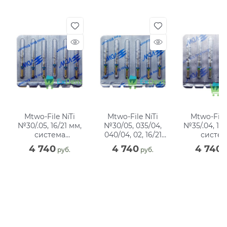
Mtwo-File NiTi
Mtwo-File NiTi
Mtwo-File 
№30/.05, 16/21 мм,
№30/05, 035/04,
№35/.04, 16/
система
040/04, 02, 16/21
систем
вращающихся
мм, система
вращающ
4 740
4 740
4 740
 руб.
 руб.
 
файлов, блистер
вращающихся
файлов, бл
(6 шт)
файлов, блистер,
(6 шт)
(4 шт)