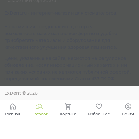
Подарочный сертификат
ExDent.ru - интернет-магазин для стоматологов.
Наша миссия: предоставить докторам
возможность максимально комфортно и удобно
приобретать материалы и оборудование для
качественного улучшения здоровья пациентов.
Цены, указанные на сайте, несмотря на регулярное
обновление, носят информационный характер и ни
при каких условиях не являются публичной офертой,
определяемой положениями Статьи 437 ГК РФ.
ExDent
© 2026
Главная
Каталог
Корзина
Избранное
Войти
Ваш город - Краснодар,
угадали?