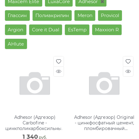
Maxcem Elite
LuxaCore
Adhesor
Глассин
Полиакрилин
Meron
Provicol
Argion
Core it Dual
EsTemp
Maxxion R
AHlute
Adhesor (Адгезор)
Adhesor (Адгезор) Original
Carbofine -
- цинкфосфатный цемент,
цинкполикарбоксильный
пломбировачный
цемент для подкладок (80
материал (80 г + 55 мл)
1 340
 руб.