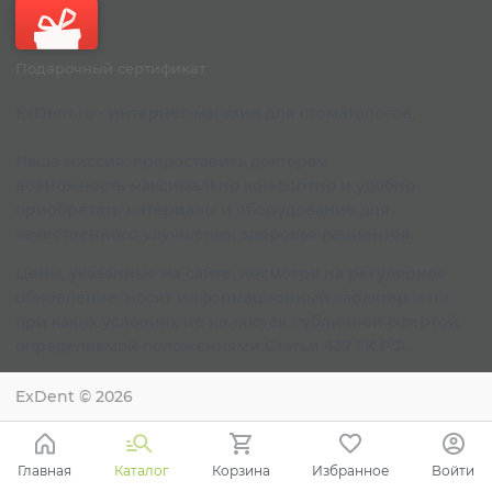
Подарочный сертификат
ExDent.ru - интернет-магазин для стоматологов.
Наша миссия: предоставить докторам
возможность максимально комфортно и удобно
приобретать материалы и оборудование для
качественного улучшения здоровья пациентов.
Цены, указанные на сайте, несмотря на регулярное
обновление, носят информационный характер и ни
при каких условиях не являются публичной офертой,
определяемой положениями Статьи 437 ГК РФ.
ExDent
© 2026
Главная
Каталог
Корзина
Избранное
Войти