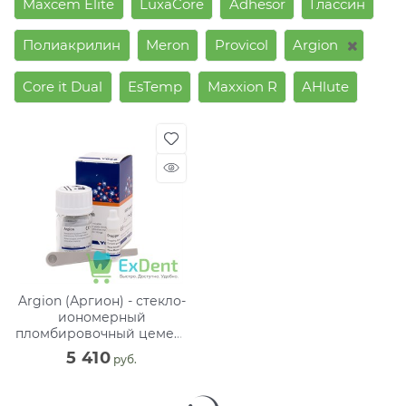
Maxcem Elite
LuxaCore
Adhesor
Глассин
Полиакрилин
Meron
Provicol
Argion
Core it Dual
EsTemp
Maxxion R
AHlute
Argion (Аргион) - стекло-
иономерный
пломбировочный цемент
(15 г)
5 410
 руб.