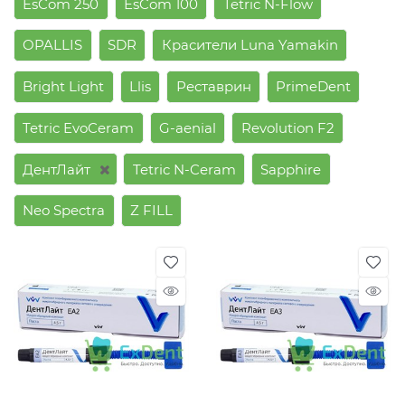
EsCom 250
EsCom 100
Tetric N-Flow
OPALLIS
SDR
Красители Luna Yamakin
Bright Light
Llis
Реставрин
PrimeDent
Tetric EvoCeram
G-aenial
Revolution F2
ДентЛайт
Tetric N-Ceram
Sapphire
Neo Spectra
Z FILL