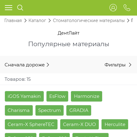
Главная
Каталог
Стоматологические материалы
Пл
ДентЛайт
Популярные материалы
Сначала дороже
Фильтры
Товаров: 15
iGOS Yamakin
EsFlow
Harmonize
Charisma
Spectrum
GRADIA
Ceram-X SphereTEC
Ceram-X DUO
Herculite