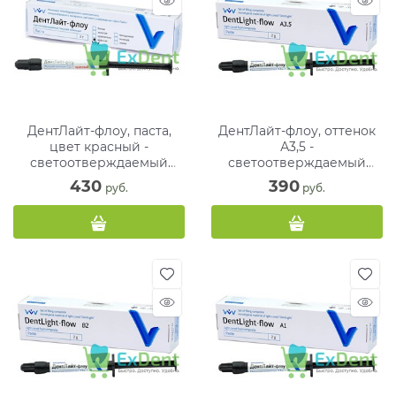
ДентЛайт-флоу, паста,
ДентЛайт-флоу, оттенок
цвет красный -
А3,5 -
светоотверждаемый
светоотверждаемый
композитный материал (1
текучий композитный
430
390
 руб.
 руб.
х 2 г)
материал (1 х 2 г)