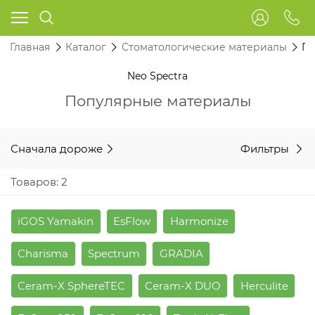
Главная
Каталог
Стоматологические материалы
Пл
Neo Spectra
Популярные материалы
Сначала дороже
Фильтры
Товаров: 2
iGOS Yamakin
EsFlow
Harmonize
Charisma
Spectrum
GRADIA
Ceram-X SphereTEC
Ceram-X DUO
Herculite