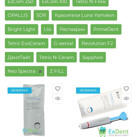
EsCom 250
EsCom 100
Tetric N-Flow
OPALLIS
SDR
Красители Luna Yamakin
Bright Light
Llis
Реставрин
PrimeDent
Tetric EvoCeram
G-aenial
Revolution F2
ДентЛайт
Tetric N-Ceram
Sapphire
Neo Spectra
Z FILL
НОВИНКА
НОВИНКА