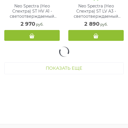
Neo Spectra (Нео
Neo Spectra (Нео
Спектра) ST HV A1 -
Спектра) ST LV A3 -
светоотверждаемый
светоотверждаемый
композитный материал (3
композитный материал (3
2 970
2 890
 руб.
 руб.
г)
г)
ПОКАЗАТЬ ЕЩЕ