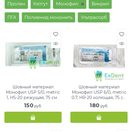
Пролен
Кетгут
Монофил
Викрил
ПГА
Полиамид мононить
Ультрасорб
Шовный материал
Шовный материал
Монофил USP 5/0, metric
Монофил USP 6/0, metric
1, HS-20 режущая, 75 см -
0.7, HR-20 колющая, 75 см
нити хирургические с
- нити хирургические с
150
180
 руб.
 руб.
иглами
иглами