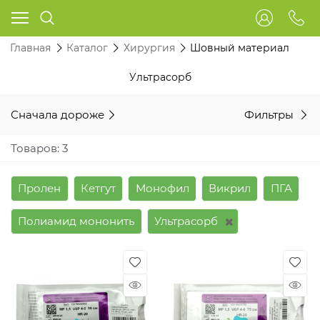
Главная
Каталог
Хирургия
Шовный материал
Ультрасорб
Сначала дороже
Фильтры
Товаров: 3
Пролен
Кетгут
Монофил
Викрил
ПГА
Полиамид мононить
Ультрасорб