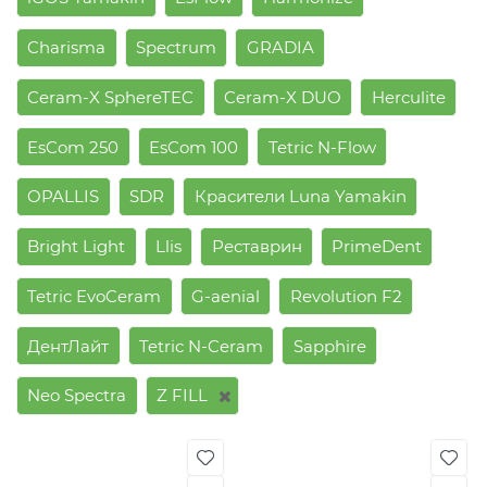
Charisma
Spectrum
GRADIA
Ceram-X SphereTEC
Ceram-X DUO
Herculite
EsCom 250
EsCom 100
Tetric N-Flow
OPALLIS
SDR
Красители Luna Yamakin
Bright Light
Llis
Реставрин
PrimeDent
Tetric EvoCeram
G-aenial
Revolution F2
ДентЛайт
Tetric N-Ceram
Sapphire
Neo Spectra
Z FILL