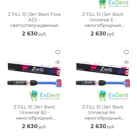
Z FILL 10 (Зет Фил) Flow
Z FILL 10 (Зет Фил)
A3,5 -
Universal E -
светоотверждаемый
наногибридный
жидкотекучий
цирконосодержащий
2 630
2 630
 руб.
 руб.
композитный материал
композитный материал (4
(2.6 г)
г)
Z FILL 10 (Зет Фил)
Z FILL 10 (Зет Фил)
Universal B2 -
Universal A4 -
наногибридный
наногибридный
цирконосодержащий
цирконосодержащий
2 630
2 630
 руб.
 руб.
композитный материал (4
композитный материал (4
г)
г)