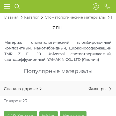
Главная
Каталог
Стоматологические материалы
Пл
Z FILL
Материал стоматологический пломбировочный
композитный, наногибридный, цирконосодержащий
TMR Z Fill 10. Universal светоотверждаемый,
светодиффузионный, YAMAKIN CO., LTD (Япония)
Популярные материалы
Сначала дороже
Фильтры
Товаров: 23
iGOS Yamakin
EsFlow
Harmonize