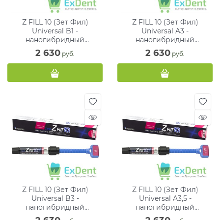
Z FILL 10 (Зет Фил)
Z FILL 10 (Зет Фил)
Universal B1 -
Universal A3 -
наногибридный
наногибридный
цирконосодержащий
цирконосодержащий
2 630
2 630
 руб.
 руб.
композитный материал (4
композитный материал (4
г)
г)
Z FILL 10 (Зет Фил)
Z FILL 10 (Зет Фил)
Universal B3 -
Universal A3,5 -
наногибридный
наногибридный
цирконосодержащий
цирконосодержащий