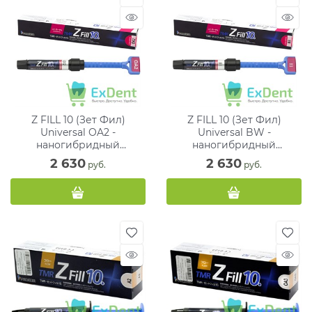
Z FILL 10 (Зет Фил)
Z FILL 10 (Зет Фил)
Universal OA2 -
Universal BW -
наногибридный
наногибридный
цирконосодержащий
цирконосодержащий
2 630
2 630
 руб.
 руб.
композитный материал (4
композитный материал (4
г)
г)