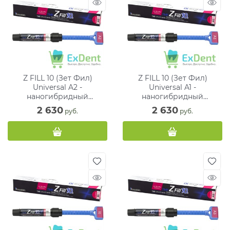
Z FILL 10 (Зет Фил)
Z FILL 10 (Зет Фил)
Universal A2 -
Universal A1 -
наногибридный
наногибридный
цирконосодержащий
цирконосодержащий
2 630
2 630
 руб.
 руб.
композитный материал (4
композитный материал (4
г)
г)