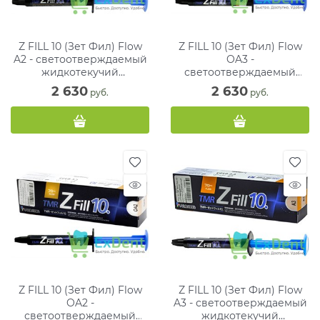
Z FILL 10 (Зет Фил) Flow
Z FILL 10 (Зет Фил) Flow
A2 - светоотверждаемый
OA3 -
жидкотекучий
светоотверждаемый
композитный материал
жидкотекучий
2 630
2 630
 руб.
 руб.
(2.6 г)
композитный материал
(2.6 г)
Z FILL 10 (Зет Фил) Flow
Z FILL 10 (Зет Фил) Flow
OA2 -
A3 - светоотверждаемый
светоотверждаемый
жидкотекучий