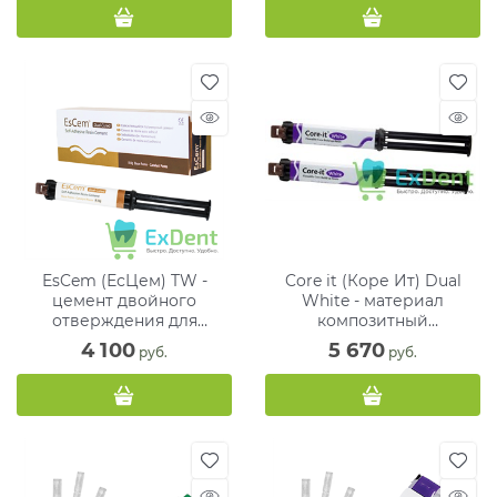
EsCem (ЕсЦем) TW -
Core it (Коре Ит) Dual
цемент двойного
White - материал
отверждения для
композитный
постоянной фиксации (1 х
фторсодержащий (2 х 10
4 100
5 670
 руб.
 руб.
8 г)
г)