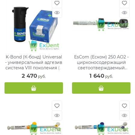
K-Bond (К-бонд) Universal
EsCom (Еском) 250 AO2 -
- универсальный адгезив
цирконосодержащий
система VIII поколения (5
светоотверждаемый
мл)
композитный материал (4
2 470
1 640
 руб.
 руб.
г)