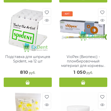
ХИТ
Подставка для шприцев
VioPex (Виопекс) -
Spident, на 12 шт
пломбировочный
материал для корневых
каналов (2.2г.)
810
1 050
 руб.
 руб.