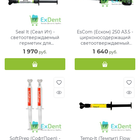
Seal It (Сеал Ит) -
EsCom (Еском) 250 A3.5 -
светоотверждаемый
цирконосодержащий
герметик для
светоотверждаемый
запечатывания фиссур (2
композитный материал (4
1 970
1 640
 руб.
 руб.
х 1,2 г)
г)
SoftPrep (СофтПреп) -
Temp-It (Темпит) Flow