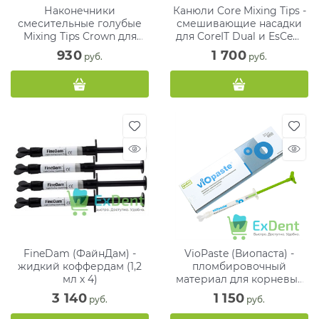
Наконечники
Канюли Core Mixing Tips -
смесительные голубые
смешивающие насадки
Mixing Tips Crown для
для CoreIT Dual и EsCem
Hexa-Temp (50 шт)
(50 шт)
930
1 700
 руб.
 руб.
FineDam (ФайнДам) -
VioPaste (Виопаста) -
жидкий коффердам (1,2
пломбировочный
мл х 4)
материал для корневых
каналов (2г.)
3 140
1 150
 руб.
 руб.