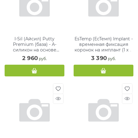
I-Sil (Айсил) Putty
EsTemp (ЕсТемп) Implant -
Premium (база) - А-
временная фиксация
силикон на основе
коронок на имплант (1 х 8
винилового
г)
2 960
3 390
 руб.
 руб.
поликсилоксана (290 мл х
2)