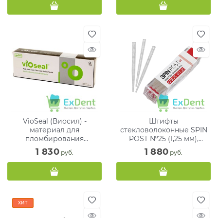
VioSeal (Виосил) -
Штифты
материал для
стекловолоконные SPIN
пломбирования
POST №25 (1,25 мм),
корневых каналов (10 г)
красный (20 мм) (10 шт)
1 830
1 880
 руб.
 руб.
ХИТ