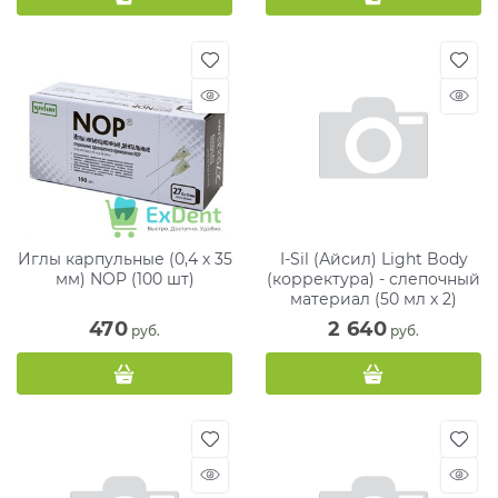
Иглы карпульные (0,4 х 35
I-Sil (Айсил) Light Body
мм) NOP (100 шт)
(корректура) - слепочный
материал (50 мл х 2)
470
2 640
 руб.
 руб.