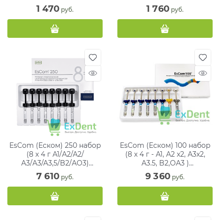
(2 х 2 г)
поколения (5 мл)
1 470
1 760
 руб.
 руб.
EsCom (Еском) 250 набор
EsCom (Еском) 100 набор
(8 х 4 г A1/А2/А2/
(8 х 4 г - А1, А2 х2, А3х2,
А3/A3/A3,5/B2/АO3)
А3.5, B2,ОА3 )
пломбировочный
пломбировочный
7 610
9 360
 руб.
 руб.
материал
материал