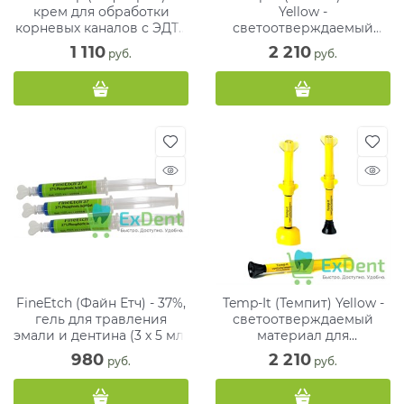
крем для обработки
Yellow -
корневых каналов с ЭДТА
светоотверждаемый
(2 х 6 г)
материал для
1 110
2 210
 руб.
 руб.
временного
пломбирования (4 х 1.2
мл)
FineEtch (Файн Етч) - 37%,
Temp-It (Темпит) Yellow -
гель для травления
светоотверждаемый
эмали и дентина (3 х 5 мл)
материал для
временного
980
2 210
 руб.
 руб.
пломбирования (3 х 3 г)