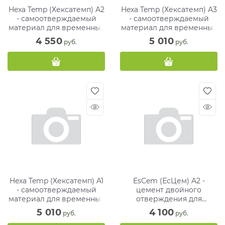
Hexa Temp (Хексатемп) A2
Hexa Temp (Хексатемп) A3
- самоотверждаемый
- самоотверждаемый
материал для временных
материал для временных
коронок и мостов (75 г)
коронок и мостов (75 г)
4 550
5 010
 руб.
 руб.
Hexa Temp (Хексатемп) A1
EsCem (ЕсЦем) A2 -
- самоотверждаемый
цемент двойного
материал для временных
отверждения для
коронок и мостов (75 г)
постоянной фиксации (1 х
5 010
4 100
 руб.
 руб.
8 г)