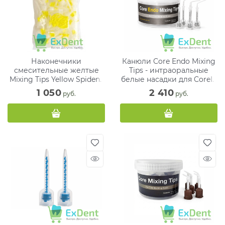
Наконечники
Канюли Core Endo Mixing
смесительные желтые
Tips - интраоральные
Mixing Tips Yellow Spident
белые насадки для CoreIT
(50 шт + 25 шт)
Dual (50 шт)
1 050
2 410
 руб.
 руб.