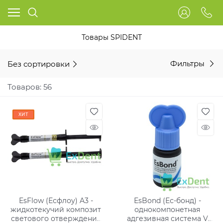
Товары SPIDENT
Без сортировки
Фильтры
Товаров: 56
ХИТ
EsFlow (Есфлоу) A3 -
EsBond (Ес-бонд) -
жидкотекучий композит
однокомпонетная
светового отверждения
адгезивная система V