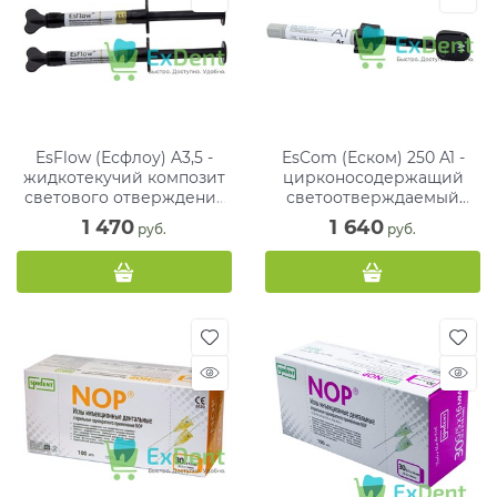
EsFlow (Есфлоу) A3,5 -
EsCom (Еском) 250 A1 -
жидкотекучий композит
цирконосодержащий
светового отверждения
светоотверждаемый
(2 х 2 г)
композитный материал (4
1 470
1 640
 руб.
 руб.
г)