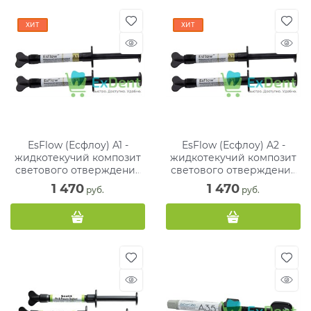
ХИТ
ХИТ
EsFlow (Есфлоу) A1 -
EsFlow (Есфлоу) A2 -
жидкотекучий композит
жидкотекучий композит
светового отверждения
светового отверждения
(2 х 2 г)
(2 х 2 г)
1 470
1 470
 руб.
 руб.