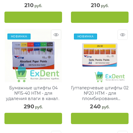
(200 шт)
210
210
 руб.
 руб.
НОВИНКА
НОВИНКА
Бумажные штифты 04
Гуттаперчевые штифты 02
№15-40 HTM - для
№20 HTM - для
удаления влаги в канале
пломбирования
(100 шт)
корневых каналов (120
290
240
 руб.
 руб.
шт)