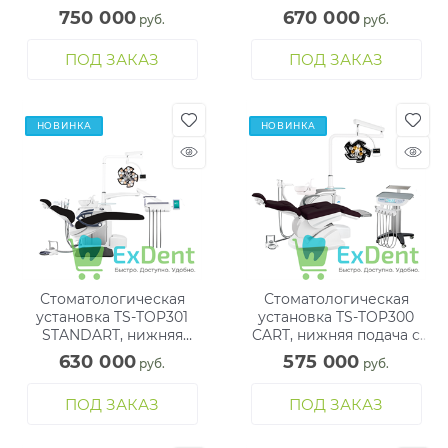
наконечниками и стулом
со складным клеслом
750 000
670 000
 руб.
 руб.
врача
пациента
ПОД ЗАКАЗ
ПОД ЗАКАЗ
НОВИНКА
НОВИНКА
Стоматологическая
Стоматологическая
установка TS-TOP301
установка TS-TOP300
STANDART, нижняя
CART, нижняя подача с
подача со стулом врача
подкатным модулем
630 000
575 000
 руб.
 руб.
ПОД ЗАКАЗ
ПОД ЗАКАЗ