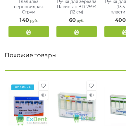
Гладилка
Ручка для зеркала
Ручка для з
серповидная,
Пакистан BD-2594
(13,5 с
Струм
(12 см)
пластико
синяя
140
60
400
 руб.
 руб.
 ру
Похожие товары
НОВИНКА