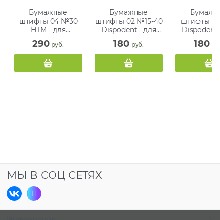
Бумажные
Бумажные
Бумажн
штифты 04 №30
штифты 02 №15-40
штифты 0
HTM - для
Dispodent - для
Dispodent 
удаления влаги в
удаления влаги в
удаления в
290
180
180
 руб.
 руб.
 ру
канале (100 шт)
канале (200 шт)
канале (20
МЫ В СОЦ СЕТЯХ
Информация