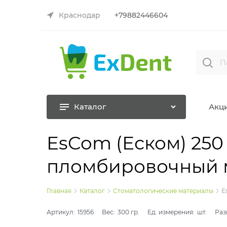
Краснодар
+79882446604
Каталог
Акц
EsCom (Еском) 250 
пломбировочный 
Главная
Каталог
Стоматологические материалы
E
Артикул:
15956
Вес:
300
гр.
Ед. измерения:
шт.
Раз