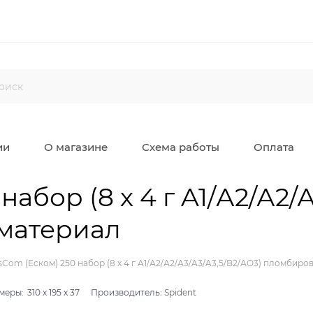
ии
О магазине
Схема работы
Оплата
набор (8 х 4 г A1/А2/А2/
материал
sCom (Еском) 250 набор (8 х 4 г A1/А2/А2/А3/A3/A3,5/B2/АO3) пломбир
меры:
310
x
195
x
37
Производитель:
Spident