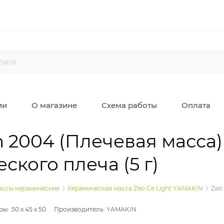
ии
О магазине
Схема работы
Оплата
n 2004 (Плечевая масса)
ского плеча (5 г)
ссы керамические
Керамическая масса Zeo Ce Light YAMAKIN
Zeo
ры:
50
x
45
x
50
Производитель:
YAMAKIN