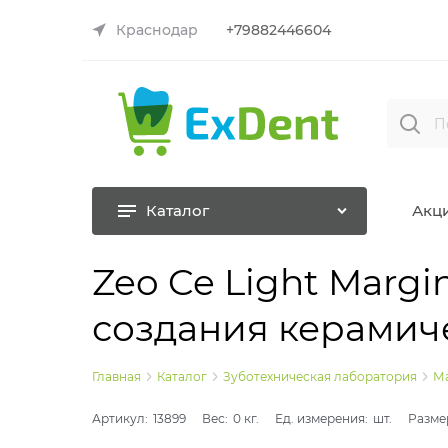
Краснодар
+79882446604
Каталог
Акц
Zeo Ce Light Margi
создания керамиче
Главная
Каталог
Зуботехническая лаборатория
Ма
Артикул:
13899
Вес:
0
кг.
Ед. измерения:
шт.
Разме