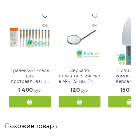
Травекс-37 - гель
Зеркало
Полир 
для
стоматологическо
композит
протравливания
е №4, 22 мм, Prima
Kenda бе
эмали и детина
Dental,
пламя (Ке
1 400
120
150
 руб.
 руб.
 ру
(10 х 3,5 мл)
увеличивающее,
(груба
без ручки
зернистость
Похожие товары