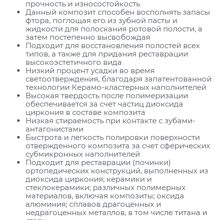
прочность и износостойкость
Данный композит способен восполнять запасы
фтора, поглощая его из зубной пасты и
жидкости для полоскания ротовой полости, а
затем постепенно высвобождая
Подходит для восстановления полостей всех
типов, а также для придания реставрации
высокоэстетичного вида
Низкий процент усадки во время
светоотверждения, благодаря запатентованной
технологии Керамо-кластерных наполнителей
Высокая твердость после полимеризации
обеспечивается за счет частиц диоксида
циркония в составе композита
Низкая стираемость при контакте с зубами-
антагонистами
Быстрота и легкость полировки поверхности
отвержденного композита за счет сферических
субмикронных наполнителей
Подходит для реставрации (починки)
ортопедических конструкций, выполненных из
диоксида циркония; керамики и
стеклокерамики; различных полимерных
материалов, включая композиты; оксида
алюминия; сплавов драгоценных и
недрагоценных металлов, в том числе титана и