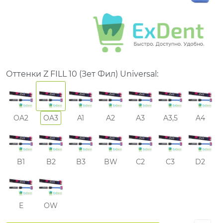
Оттенки Z FILL 10 (Зет Фил) Universal:
OA2
OA3
A1
A2
A3
A3,5
A4
B1
B2
B3
BW
C2
C3
D2
E
OW