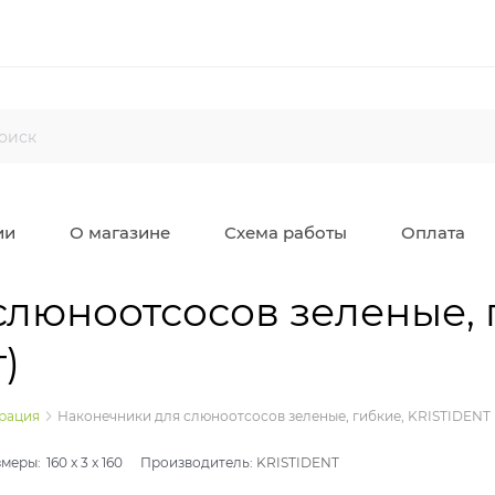
ии
О магазине
Схема работы
Оплата
люноотсосов зеленые, 
)
рация
Наконечники для слюноотсосов зеленые, гибкие, KRISTIDENT (
змеры:
160
x
3
x
160
Производитель:
KRISTIDENT