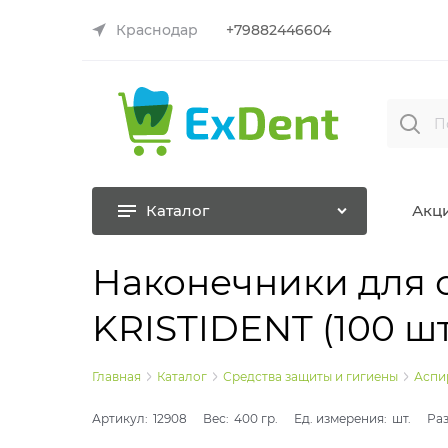
Краснодар
+79882446604
Каталог
Акц
Наконечники для с
KRISTIDENT (100 шт
Главная
Каталог
Средства защиты и гигиены
Аспи
Артикул:
12908
Вес:
400
гр.
Ед. измерения:
шт.
Ра