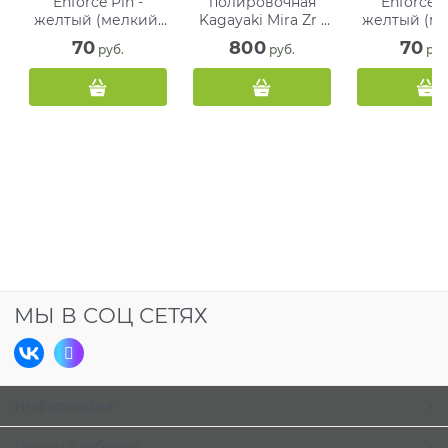
Enforce Pin -
полировочная
Enforce P
желтый (мелкий)
Kagayaki Mira Zr -
желтый (ме
диск для
для чистки и
пуля д
70
800
70
 руб.
 руб.
 руб
полировки
полировки
полиро
композитов (1 шт)
композитов, банка
композитов 
(50 г)
МЫ В СОЦ СЕТЯХ
Информация
Личный кабинет