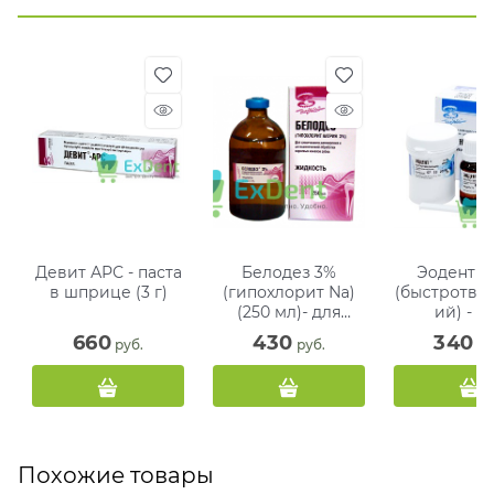
Девит АРС - паста
Белодез 3%
Эодент R
в шприце (3 г)
(гипохлорит Na)
(быстротв
(250 мл)- для
ий) - д
антисептической
пломбиро
660
430
340
 руб.
 руб.
 ру
обработки
корневых к
корневых каналов
(25 г + 8
Похожие товары