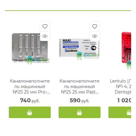
Каналонаполните
Каналонаполните
Lentulo (Ле
ль машинный
ль машинный
№1-4, 25 
№25 25 мм Pro-
№25 25 мм Paste
Dentsply,
Endo Root Fillers
Carriers Mani (4
внесения с
740
590
1 020
 руб.
 руб.
 р
VDW (4 шт)
шт) аналог
в корневой
Лентуло №1
(4 шт)