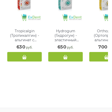
Tropicalgin
Hydrogum
Orthopr
(Тропикалгин) -
(Гидрогум) -
(Ортоприн
альгинат с
эластичный
альгинат
быстрым
альгинат с
использова
630
650
700
 руб.
 руб.
 ру
схватыванием
быстрым
ортодонт
(453 гp.)
схватыванием,
желтый (5
зеленый (500 г)