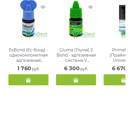
EsBond (Ес-бонд) -
Gluma (Глума) 2
PrimeB
однокомпонетная
Bond - адгезивная
(ПраймБ
адгезивная
система V
Universa
система V
поколения (4 мл)
универса
1 760
6 300
6 670
 руб.
 руб.
 
поколения (5 мл)
адгезив (