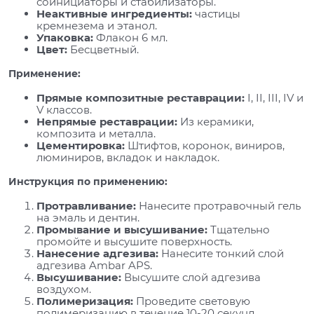
соинициаторы и стабилизаторы.
Неактивные ингредиенты:
частицы
кремнезема и этанол.
Упаковка:
Флакон 6 мл.
Цвет:
Бесцветный.
Применение:
Прямые композитные реставрации:
I, II, III, IV и
V классов.
Непрямые реставрации:
Из керамики,
композита и металла.
Цементировка:
Штифтов, коронок, виниров,
люминиров, вкладок и накладок.
Инструкция по применению:
Протравливание:
Нанесите протравочный гель
на эмаль и дентин.
Промывание и высушивание:
Тщательно
промойте и высушите поверхность.
Нанесение адгезива:
Нанесите тонкий слой
адгезива Ambar APS.
Высушивание:
Высушите слой адгезива
воздухом.
Полимеризация:
Проведите световую
полимеризацию в течение 10-20 секунд.