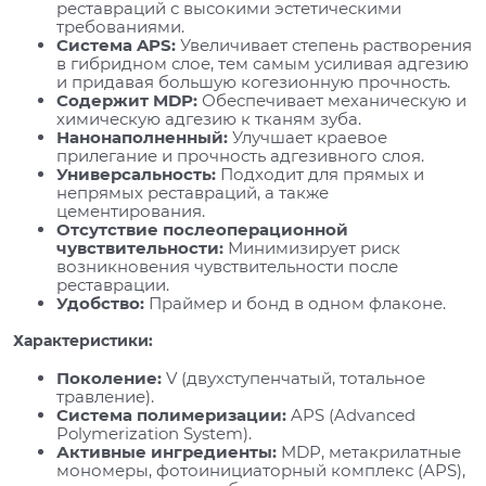
реставраций с высокими эстетическими
требованиями.
Система APS:
Увеличивает степень растворения
в гибридном слое, тем самым усиливая адгезию
и придавая большую когезионную прочность.
Содержит MDP:
Обеспечивает механическую и
химическую адгезию к тканям зуба.
Нанонаполненный:
Улучшает краевое
прилегание и прочность адгезивного слоя.
Универсальность:
Подходит для прямых и
непрямых реставраций, а также
цементирования.
Отсутствие послеоперационной
чувствительности:
Минимизирует риск
возникновения чувствительности после
реставрации.
Удобство:
Праймер и бонд в одном флаконе.
Характеристики:
Поколение:
V (двухступенчатый, тотальное
травление).
Система полимеризации:
APS (Advanced
Polymerization System).
Активные ингредиенты:
MDP, метакрилатные
мономеры, фотоинициаторный комплекс (APS),